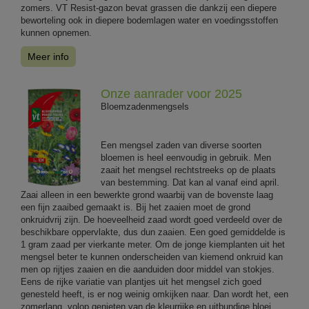
zomers. VT Resist-gazon bevat grassen die dankzij een diepere
beworteling ook in diepere bodemlagen water en voedingsstoffen
kunnen opnemen.
Meer info
Onze aanrader voor 2025
Bloemzadenmengsels
Een mengsel zaden van diverse soorten
bloemen is heel eenvoudig in gebruik. Men
zaait het mengsel rechtstreeks op de plaats
van bestemming. Dat kan al vanaf eind april.
Zaai alleen in een bewerkte grond waarbij van de bovenste laag
een fijn zaaibed gemaakt is. Bij het zaaien moet de grond
onkruidvrij zijn. De hoeveelheid zaad wordt goed verdeeld over de
beschikbare oppervlakte, dus dun zaaien. Een goed gemiddelde is
1 gram zaad per vierkante meter. Om de jonge kiemplanten uit het
mengsel beter te kunnen onderscheiden van kiemend onkruid kan
men op rijtjes zaaien en die aanduiden door middel van stokjes.
Eens de rijke variatie van plantjes uit het mengsel zich goed
genesteld heeft, is er nog weinig omkijken naar. Dan wordt het, een
zomerlang, volop genieten van de kleurrijke en uitbundige bloei