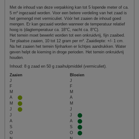
Met de inhoud van deze verpakking kan tot 5 lopende meter of ca.
5 m² ingezaaid worden. Voor een betere verdeling van het zaad is
het gemengd met vermiculiet. Vóór het zaaien de inhoud goed
mengen. Er kan gezaaid worden wanneer de temperatuur relatief
hoog is (dagtemperatuur ca. 18°C, nacht ca. 8°C).
Het terrein moet bewerkt worden tot een onkruidvrij, fijn zaaibed.
Ter plaatse zaaien, 10 tot 12 gram per m². Zaaidiepte: +/- 1 cm.
Na het zaaien het terrein fijnharken er lichtjes aandrukken. Water
geven helpt de kieming in droge perioden. Het terrein onkruidvrij
houden.
Inhoud: 8 g zaad en 50 g zaaihulpmiddel (vermiculiet).
Zaaien
Bloeien
J
J
F
F
M
M
A
A
M
M
J
J
J
J
A
A
S
S
O
O
N
N