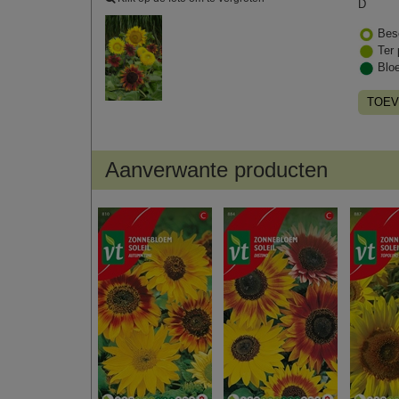
D
Bes
Ter 
Blo
TOEV
Aanverwante producten