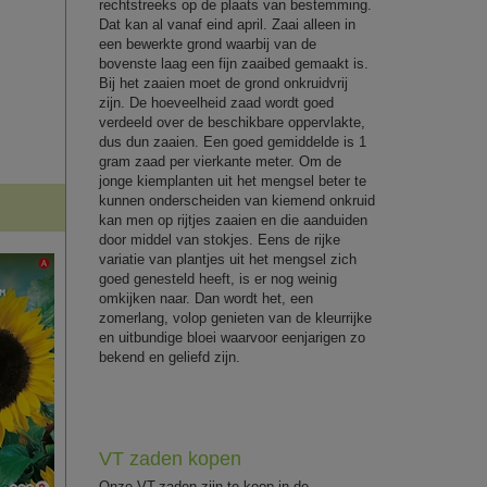
rechtstreeks op de plaats van bestemming.
Dat kan al vanaf eind april. Zaai alleen in
een bewerkte grond waarbij van de
bovenste laag een fijn zaaibed gemaakt is.
Bij het zaaien moet de grond onkruidvrij
zijn. De hoeveelheid zaad wordt goed
verdeeld over de beschikbare oppervlakte,
dus dun zaaien. Een goed gemiddelde is 1
gram zaad per vierkante meter. Om de
jonge kiemplanten uit het mengsel beter te
kunnen onderscheiden van kiemend onkruid
kan men op rijtjes zaaien en die aanduiden
door middel van stokjes. Eens de rijke
variatie van plantjes uit het mengsel zich
goed genesteld heeft, is er nog weinig
omkijken naar. Dan wordt het, een
zomerlang, volop genieten van de kleurrijke
en uitbundige bloei waarvoor eenjarigen zo
bekend en geliefd zijn.
VT zaden kopen
Onze VT-zaden zijn te koop in de