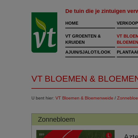
De tuin die je zintuigen ve
HOME
VERKOOP
VT GROENTEN &
VT BLOE
KRUIDEN
BLOEMEN
AJUIN/SJALOT/LOOK
PLANTAA
VT BLOEMEN & BLOEME
U bent hier:
VT Bloemen & Bloemenweide
/
Zonneblo
Zonnebloem
Azt