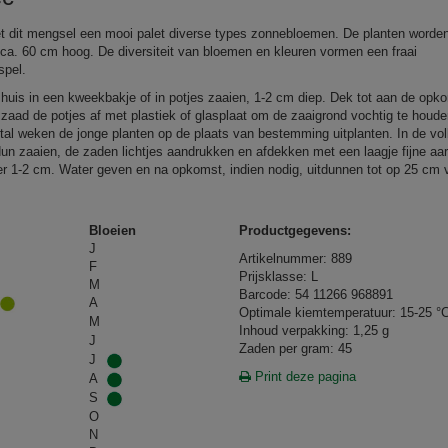
t dit mengsel een mooi palet diverse types zonnebloemen. De planten worde
 ca. 60 cm hoog. De diversiteit van bloemen en kleuren vormen een fraai
spel.
huis in een kweekbakje of in potjes zaaien, 1-2 cm diep. Dek tot aan de opk
 zaad de potjes af met plastiek of glasplaat om de zaaigrond vochtig te houd
rtal weken de jonge planten op de plaats van bestemming uitplanten. In de vol
dun zaaien, de zaden lichtjes aandrukken en afdekken met een laagje fijne aa
r 1-2 cm. Water geven en na opkomst, indien nodig, uitdunnen tot op 25 cm 
r.
Bloeien
Productgegevens:
J
Artikelnummer: 889
F
Prijsklasse: L
M
Barcode: 54 11266 968891
A
Optimale kiemtemperatuur: 15-25 °
M
Inhoud verpakking: 1,25 g
J
Zaden per gram: 45
J
Print deze pagina
A
S
O
N