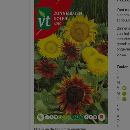
Zaai me
slechts
schouw
Binnens
van het
een vie
grond: 
ongevee
elkaa
Zaaien
J
F
M
A
M
J
J
A
S
O
N
Klik op de foto om te vergroten