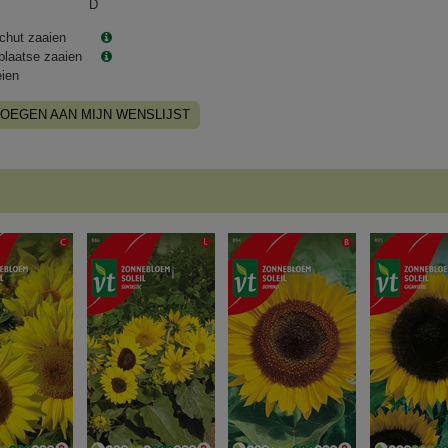
D
chut zaaien
plaatse zaaien
eien
OEGEN AAN MIJN WENSLIJST