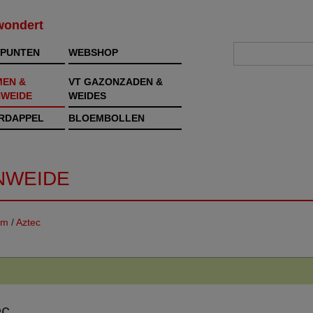
rwondert
PUNTEN
WEBSHOP
MEN &
VT GAZONZADEN &
WEIDE
WEIDES
RDAPPEL
BLOEMBOLLEN
NWEIDE
em
/
Aztec
ec