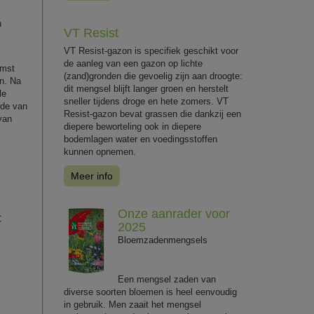
n
VT Resist
VT Resist-gazon is specifiek geschikt voor
de aanleg van een gazon op lichte
omst
(zand)gronden die gevoelig zijn aan droogte:
en. Na
dit mengsel blijft langer groen en herstelt
le
sneller tijdens droge en hete zomers. VT
rde van
Resist-gazon bevat grassen die dankzij een
van
diepere beworteling ook in diepere
bodemlagen water en voedingsstoffen
kunnen opnemen.
Meer info
Onze aanrader voor
C
2025
Bloemzadenmengsels
Een mengsel zaden van
diverse soorten bloemen is heel eenvoudig
in gebruik. Men zaait het mengsel