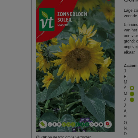
Lage zo
voor de 
Binnens
van het
een vie
grond: 
ongevee
elkaar.
Zaaien
J
F
M
A
M
J
J
A
S
O
N
D
Klik op de foto om te vergroten