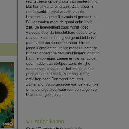
rechtstreeks op de plaats van bestemming.
Dat kan al vanaf eind april. Zaai alleen in
een bewerkte grond waarbij van de
bovenste laag een fijn zaaibed gemaakt is.
Bij het zaaien moet de grond onkruidvrij
zijn. De hoeveelheid zaad wordt goed
verdeeld over de beschikbare oppervlakte,
dus dun zaaien. Een goed gemiddelde is 1
gram zaad per vierkante meter. Om de
jonge kiemplanten uit het mengsel beter te
kunnen onderscheiden van kiemend onkruid
kan men op rijtjes zaaien en die aanduiden
door middel van stokjes. Eens de rijke
variatie van plantjes uit het mengsel zich
goed genesteld heeft, is er nog weinig
omkijken naar. Dan wordt het, een
zomerlang, volop genieten van de kleurrijke
en uitbundige bloei waarvoor eenjarigen zo
bekend en geliefd zijn.
VT zaden kopen
Onze VT-zaden zijn te koop in de