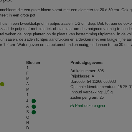
nnebloem die een grote bloem vormt met een diameter tot 20 à 30 cm. Ook g
teelt in een grote pot.
huis in een kweekbakje of in potjes zaaien, 1-2 cm diep. Dek tot aan de opk
 zaad de potjes af met plastiek of glasplaat om de zaaigrond vochtig te houd
rtal weken de jonge planten op de plaats van bestemming uitplanten. In de vol
dun zaaien, de zaden lichtjes aandrukken en afdekken met een laagje fijne aa
r 1-2 cm. Water geven en na opkomst, indien nodig, uitdunnen tot op 30 cm 
Bloeien
Productgegevens:
J
Artikelnummer: 898
F
Prijsklasse: A
M
Barcode: 54 11266 658983
A
Optimale kiemtemperatuur: 15-25 °
M
Inhoud verpakking: 1,5 g
J
Zaden per gram: 25
J
Print deze pagina
A
S
O
N
D