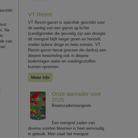
eschikt
VT Resist
VT Resist-gazon is specifiek geschikt voor
omst
de aanleg van een gazon op lichte
en. Na
(zand)gronden die gevoelig zijn aan droogte:
le
dit mengsel blijft langer groen en herstelt
rde van
sneller tijdens droge en hete zomers. VT
van
Resist-gazon bevat grassen die dankzij een
diepere beworteling ook in diepere
bodemlagen water en voedingsstoffen
kunnen opnemen.
Meer info
C
Onze aanrader voor
2025
Bloemzadenmengsels
Een mengsel zaden van
diverse soorten bloemen is heel eenvoudig
in gebruik. Men zaait het mengsel