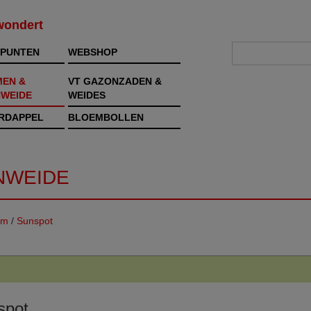
rwondert
PUNTEN
WEBSHOP
MEN &
VT GAZONZADEN &
WEIDE
WEIDES
RDAPPEL
BLOEMBOLLEN
NWEIDE
em
/
Sunspot
spot