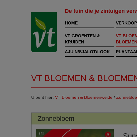
De tuin die je zintuigen ve
HOME
VERKOOP
VT GROENTEN &
VT BLOE
KRUIDEN
BLOEMEN
AJUIN/SJALOT/LOOK
PLANTAA
VT BLOEMEN & BLOEME
U bent hier:
VT Bloemen & Bloemenweide
/
Zonneblo
Zonnebloem
Sun