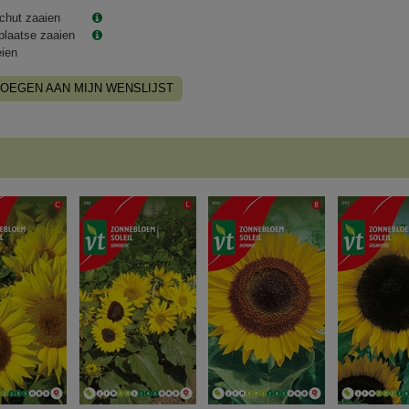
chut zaaien
plaatse zaaien
eien
OEGEN AAN MIJN WENSLIJST