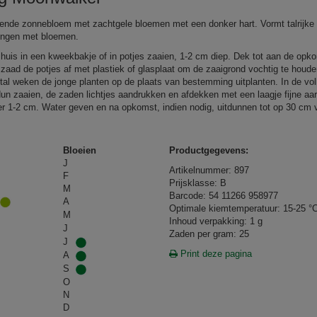
rende zonnebloem met zachtgele bloemen met een donker hart. Vormt talrijke
ingen met bloemen.
huis in een kweekbakje of in potjes zaaien, 1-2 cm diep. Dek tot aan de opk
 zaad de potjes af met plastiek of glasplaat om de zaaigrond vochtig te houd
rtal weken de jonge planten op de plaats van bestemming uitplanten. In de vol
dun zaaien, de zaden lichtjes aandrukken en afdekken met een laagje fijne aa
r 1-2 cm. Water geven en na opkomst, indien nodig, uitdunnen tot op 30 cm 
Bloeien
Productgegevens:
J
Artikelnummer: 897
F
Prijsklasse: B
M
Barcode: 54 11266 958977
A
Optimale kiemtemperatuur: 15-25 °
M
Inhoud verpakking: 1 g
J
Zaden per gram: 25
J
Print deze pagina
A
S
O
N
D