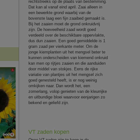
rechtstreeks op de plaats van bestemming.
Dat kan al vanaf eind april. Zaai alleen in
een bewerkte grond waarbij van de
bovenste laag een fijn zaaibed gemaakt is.
Bij het zaaien moet de grond onkruidvrij
zijn. De hoeveelheid zaad wordt goed
verdeeld over de beschikbare oppervlakte,
dus dun zaaien. Een goed gemiddelde is 1
gram zaad per vierkante meter. Om de
jonge kiemplanten uit het mengsel beter te
kunnen onderscheiden van kiemend onkruid
kan men op rijtjes zaaien en die aanduiden
door middel van stokjes. Eens de rijke
variatie van plantjes uit het mengsel zich
goed genesteld heeft, is er nog weinig
omkijken naar. Dan wordt het, een
zomerlang, volop genieten van de kleurrijke
en uitbundige bloei waarvoor eenjarigen zo
bekend en geliefd zijn.
VT zaden kopen
Onze VT-zaden zijn te koop in de