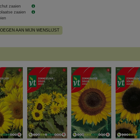
chut zaaien
plaatse zaaien
eien
OEGEN AAN MIJN WENSLIJST