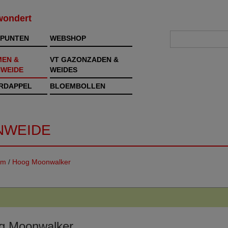
rwondert
PUNTEN
WEBSHOP
MEN &
VT GAZONZADEN &
WEIDE
WEIDES
RDAPPEL
BLOEMBOLLEN
NWEIDE
em
/
Hoog Moonwalker
g Moonwalker