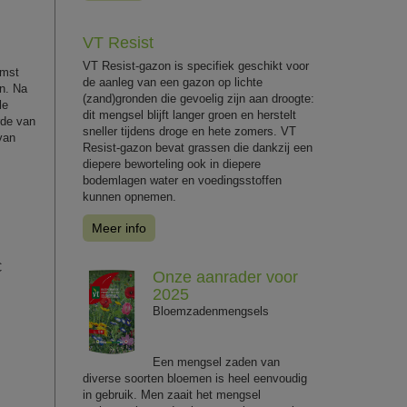
VT Resist
VT Resist-gazon is specifiek geschikt voor
omst
de aanleg van een gazon op lichte
en. Na
(zand)gronden die gevoelig zijn aan droogte:
le
dit mengsel blijft langer groen en herstelt
rde van
sneller tijdens droge en hete zomers. VT
van
Resist-gazon bevat grassen die dankzij een
diepere beworteling ook in diepere
bodemlagen water en voedingsstoffen
kunnen opnemen.
Meer info
C
Onze aanrader voor
2025
Bloemzadenmengsels
Een mengsel zaden van
diverse soorten bloemen is heel eenvoudig
in gebruik. Men zaait het mengsel