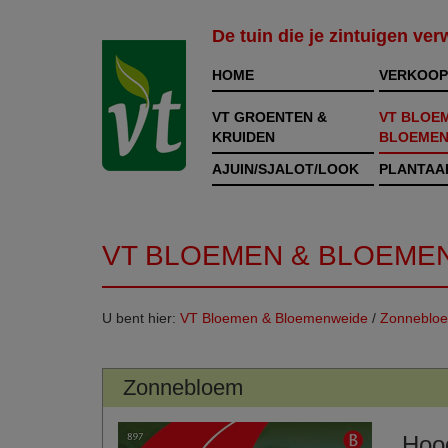
De tuin die je zintuigen ve
HOME
VERKOOP
VT GROENTEN &
VT BLOE
KRUIDEN
BLOEMEN
AJUIN/SJALOT/LOOK
PLANTAA
VT BLOEMEN & BLOEME
U bent hier:
VT Bloemen & Bloemenweide
/
Zonneblo
Zonnebloem
Hoo