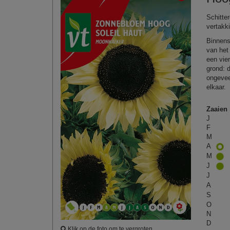
Schitte
vertakk
Binnens
van het
een vie
grond: 
ongevee
elkaar.
Zaaien
J
F
M
A
M
J
J
A
S
O
N
D
Klik op de foto om te vergroten