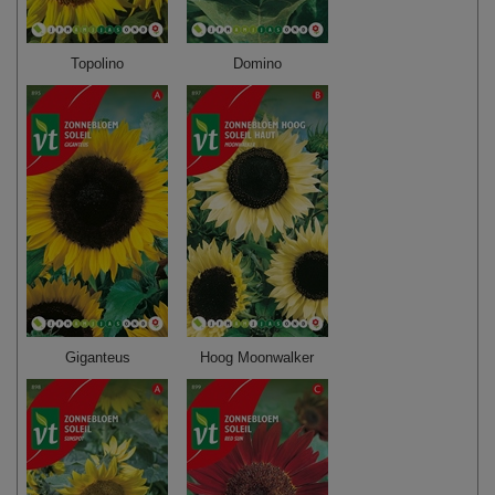
Topolino
Domino
Giganteus
Hoog Moonwalker