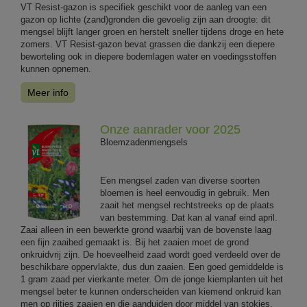
VT Resist-gazon is specifiek geschikt voor de aanleg van een
gazon op lichte (zand)gronden die gevoelig zijn aan droogte: dit
mengsel blijft langer groen en herstelt sneller tijdens droge en hete
zomers. VT Resist-gazon bevat grassen die dankzij een diepere
beworteling ook in diepere bodemlagen water en voedingsstoffen
kunnen opnemen.
Meer info
Onze aanrader voor 2025
Bloemzadenmengsels
Een mengsel zaden van diverse soorten
bloemen is heel eenvoudig in gebruik. Men
zaait het mengsel rechtstreeks op de plaats
van bestemming. Dat kan al vanaf eind april.
Zaai alleen in een bewerkte grond waarbij van de bovenste laag
een fijn zaaibed gemaakt is. Bij het zaaien moet de grond
onkruidvrij zijn. De hoeveelheid zaad wordt goed verdeeld over de
beschikbare oppervlakte, dus dun zaaien. Een goed gemiddelde is
1 gram zaad per vierkante meter. Om de jonge kiemplanten uit het
mengsel beter te kunnen onderscheiden van kiemend onkruid kan
men op rijtjes zaaien en die aanduiden door middel van stokjes.