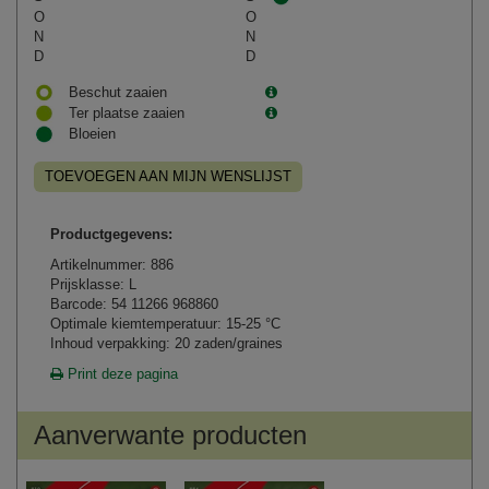
O
O
N
N
D
D
Beschut zaaien
Ter plaatse zaaien
Bloeien
TOEVOEGEN AAN MIJN WENSLIJST
Productgegevens:
Artikelnummer: 886
Prijsklasse: L
Barcode: 54 11266 968860
Optimale kiemtemperatuur: 15-25 °C
Inhoud verpakking: 20 zaden/graines
Print deze pagina
Aanverwante producten