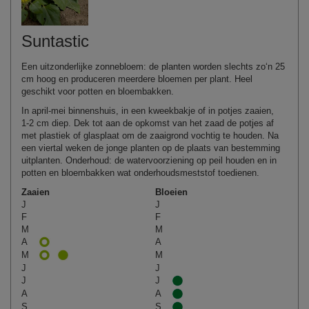
Suntastic
Een uitzonderlijke zonnebloem: de planten worden slechts zo‘n 25
cm hoog en produceren meerdere bloemen per plant. Heel
geschikt voor potten en bloembakken.
In april‑mei binnenshuis, in een kweekbakje of in potjes zaaien,
1‑2 cm diep. Dek tot aan de opkomst van het zaad de potjes af
met plastiek of glasplaat om de zaaigrond vochtig te houden. Na
een viertal weken de jonge planten op de plaats van bestemming
uitplanten. Onderhoud: de watervoorziening op peil houden en in
potten en bloembakken wat onderhoudsmeststof toedienen.
Zaaien
Bloeien
J
J
F
F
M
M
A
A
M
M
J
J
J
J
A
A
S
S