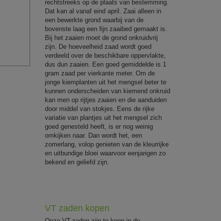
rechtstreeks op de plaats van bestemming.
Dat kan al vanaf eind april. Zaai alleen in
een bewerkte grond waarbij van de
bovenste laag een fijn zaaibed gemaakt is.
Bij het zaaien moet de grond onkruidvrij
zijn. De hoeveelheid zaad wordt goed
verdeeld over de beschikbare oppervlakte,
dus dun zaaien. Een goed gemiddelde is 1
gram zaad per vierkante meter. Om de
jonge kiemplanten uit het mengsel beter te
kunnen onderscheiden van kiemend onkruid
kan men op rijtjes zaaien en die aanduiden
door middel van stokjes. Eens de rijke
variatie van plantjes uit het mengsel zich
goed genesteld heeft, is er nog weinig
omkijken naar. Dan wordt het, een
zomerlang, volop genieten van de kleurrijke
en uitbundige bloei waarvoor eenjarigen zo
bekend en geliefd zijn.
VT zaden kopen
Onze VT-zaden zijn te koop in de