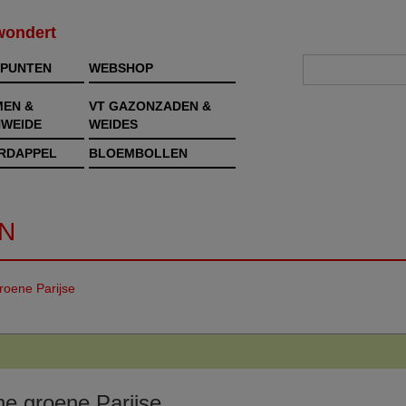
rwondert
PUNTEN
WEBSHOP
MEN &
VT GAZONZADEN &
WEIDE
WEIDES
RDAPPEL
BLOEMBOLLEN
N
roene Parijse
ne groene Parijse