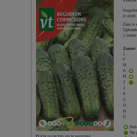
Augurke
in azij
Zaai in
Opkweke
1 meter
Zaaien
J
F
M
A
M
J
J
A
S
O
N
D
Bes
Ter 
Klik op de foto om te vergroten