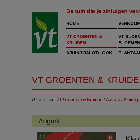
De tuin die je zintuigen ve
HOME
VERKOOP
VT GROENTEN &
VT BLOE
KRUIDEN
BLOEMEN
AJUIN/SJALOT/LOOK
PLANTAA
VT GROENTEN & KRUIDE
U bent hier:
VT Groenten & Kruiden
/
Augurk
/
Kleine g
Augurk
Klei