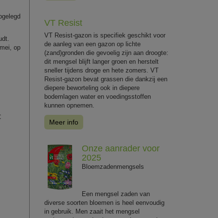
pgelegd
VT Resist
VT Resist-gazon is specifiek geschikt voor
udt.
de aanleg van een gazon op lichte
 mei, op
(zand)gronden die gevoelig zijn aan droogte:
dit mengsel blijft langer groen en herstelt
sneller tijdens droge en hete zomers. VT
Resist-gazon bevat grassen die dankzij een
diepere beworteling ook in diepere
bodemlagen water en voedingsstoffen
kunnen opnemen.
C
Meer info
Onze aanrader voor
2025
Bloemzadenmengsels
Een mengsel zaden van
diverse soorten bloemen is heel eenvoudig
in gebruik. Men zaait het mengsel