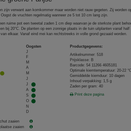
n zijn verwant aan komkommer maar worden niet rauw gegeten. Zij worden o
n. Oogst de vruchten regelmatig wanneer ze 5 tot 10 cm lang zijn.
 een ruime pot een tweetal zaden 1 cm diep waarvan je de sterkste plant beho
n bij 20°C. De planten op een zonnige plaats in de tuin uitplanten vanaf half
 van elkaar. Vanaf eind mei kan rechtstreeks in volle grond gezaaid worden.
Oogsten
Productgegevens:
J
Artikelnummer: 518
F
Prijsklasse: B
M
Barcode: 54 11266 4605181
A
Optimale kiemtemperatuur: 20-22 °
M
Gemiddelde kiemduur: 10 dagen
J
Inhoud verpakking: 1,5 g
J
Zaden per gram: 40
A
Print deze pagina
S
O
N
D
chut zaaien
plaatse zaaien