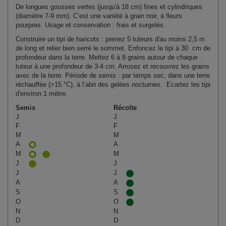
De longues gousses vertes (jusqu'à 18 cm) fines et cylindriques
(diamètre 7-9 mm). C’est une variété à grain noir, à fleurs
pourpres. Usage et conservation : frais et surgelés.
Construire un tipi de haricots : prenez 5 tuteurs d'au moins 2,5 m
de long et relier bien serré le sommet. Enfoncez le tipi à 30 cm de
profondeur dans la terre. Mettez 6 à 8 grains autour de chaque
tuteur à une profondeur de 3-4 cm. Arrosez et recouvrez les grains
avec de la terre. Période de semis : par temps sec, dans une terre
réchauffée (>15 °C), à l’abri des gelées nocturnes. Ecartez les tipi
d'environ 1 mètre.
Semis
Récolte
J
J
F
F
M
M
A
A
M
M
J
J
J
J
A
A
S
S
O
O
N
N
D
D