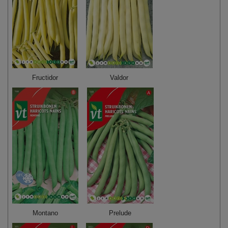
Fructidor
Valdor
Montano
Prelude