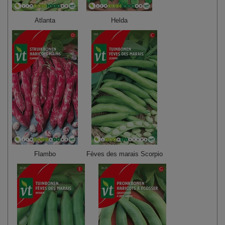
Atlanta
Helda
Flambo
Fèves des marais Scorpio