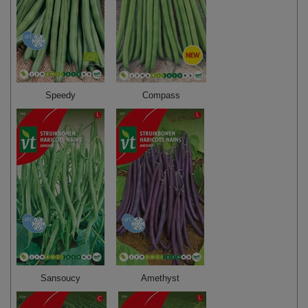
Speedy
Compass
Sansoucy
Amethyst