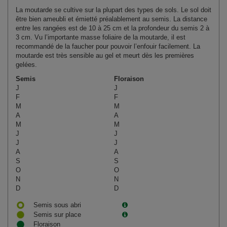
La moutarde se cultive sur la plupart des types de sols. Le sol doit
être bien ameubli et émietté préalablement au semis. La distance
entre les rangées est de 10 à 25 cm et la profondeur du semis 2 à
3 cm. Vu l’importante m
asse foliaire de la moutarde, il est
recommandé de la faucher pour pouvoir l’enfouir facilement. La
moutarde est très sensible au gel et meurt dès les premières
gelées.
Semis
Floraison
J
J
F
F
M
M
A
A
M
M
J
J
J
J
A
A
S
S
O
O
N
N
D
D
Semis sous abri
Semis sur place
Floraison