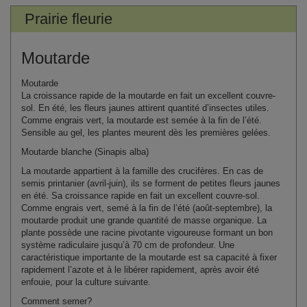
Prairie fleurie
Moutarde
Moutarde
La croissance rapide
de la moutarde en fait un excellent couvre-
sol. En été, les fleurs jaunes attirent quantité d’insectes utiles.
Comme engrais vert, la moutarde est semée à la fin de l’été.
Sensible au gel, les plantes meurent dès les premières gelées.
Moutarde
blanche (
Sinapis
alba)
La moutarde appartient à la famille des crucifères. En cas de
semis p
rintanier (avril-juin), ils se forment de petites fleurs jaunes
en été. Sa croissance rapide en fait un excellent couvre-sol.
Comme engrais vert, semé à la fin de l’été (août-septembre), la
moutarde produit une grande quantité de masse organique. La
plante
possède une racine pivotante vigoureuse formant un bon
système radiculaire jusqu’à 70 cm de profondeur. Une
caractéristique importante de la moutarde est sa capacité à fixer
rapidement l’azote et à le libérer rapidement, après avoir été
enfouie, pour la c
ulture suivante.
Comment
semer?