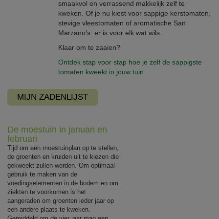
smaakvol en verrassend makkelijk zelf te
kweken. Of je nu kiest voor sappige kerstomaten,
stevige vleestomaten of aromatische San
Marzano’s: er is voor elk wat wils.
Klaar om te zaaien?
Ontdek stap voor stap hoe je zelf de sappigste
tomaten kweekt in jouw tuin
MIJN ZADENLIJST
De moestuin in januari en
februari
Tijd om een moestuinplan op te stellen,
de groenten en kruiden uit te kiezen die
gekweekt zullen worden. Om optimaal
gebruik te maken van de
voedingselementen in de bodem en om
ziekten te voorkomen is het
aangeraden om groenten ieder jaar op
een andere plaats te kweken.
Gemiddeld om de vier jaar mag een