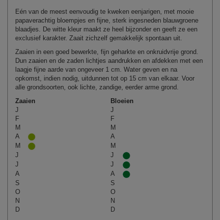
Eén van de meest eenvoudig te kweken eenjarigen, met mooie
papaverachtig bloempjes en fijne, sterk ingesneden blauwgroene
blaadjes. De witte kleur maakt ze heel bijzonder en geeft ze een
exclusief karakter. Zaait zichzelf gemakkelijk spontaan uit.
Zaaien in een goed bewerkte, fijn geharkte en onkruidvrije grond.
Dun zaaien en de zaden lichtjes aandrukken en afdekken met een
laagje fijne aarde van ongeveer 1 cm. Water geven en na
opkomst, indien nodig, uitdunnen tot op 15 cm van elkaar. Voor
alle grondsoorten, ook lichte, zandige, eerder arme grond.
Zaaien
Bloeien
J
J
F
F
M
M
A
A
M
M
J
J
J
J
A
A
S
S
O
O
N
N
D
D