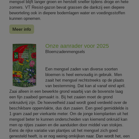
mengsel blijft langer groen en herstelt sneller tijdens droge en hete
zomers. VT Resist-gazon bevat grassen die dankzij een diepere
beworteling ook in diepere bodemlagen water en voedingsstoffen
kunnen opnemen.
Meer info
Onze aanrader voor 2025
Bloemzadenmengsels
Een mengsel zaden van diverse soorten
bloemen is heel eenvoudig in gebruik. Men
zaait het mengsel rechtstreeks op de plaats
van bestemming. Dat kan al vanaf eind april.
Zaai alleen in een bewerkte grond waarbij van de bovenste laag
een fijn zaaibed gemaakt is. Bij het zaaien moet de grond
onkruidvrij zijn. De hoeveelheid zaad wordt goed verdeeld over de
beschikbare oppervlakte, dus dun zaaien. Een goed gemiddelde is
1 gram zaad per vierkante meter. Om de jonge kiemplanten uit het
mengsel beter te kunnen onderscheiden van kiemend onkruid kan
men op rijtjes zaaien en die aanduiden door middel van stokjes.
Eens de rijke variatie van plantjes uit het mengsel zich goed
genesteld heeft, is er nog weinig omkijken naar. Dan wordt het, een