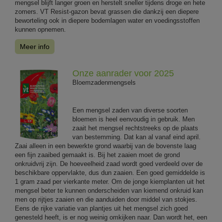
mengsel blijft langer groen en herstelt sneller tijdens droge en hete
zomers. VT Resist-gazon bevat grassen die dankzij een diepere
beworteling ook in diepere bodemlagen water en voedingsstoffen
kunnen opnemen.
Meer info
Onze aanrader voor 2025
Bloemzadenmengsels
Een mengsel zaden van diverse soorten
bloemen is heel eenvoudig in gebruik. Men
zaait het mengsel rechtstreeks op de plaats
van bestemming. Dat kan al vanaf eind april.
Zaai alleen in een bewerkte grond waarbij van de bovenste laag
een fijn zaaibed gemaakt is. Bij het zaaien moet de grond
onkruidvrij zijn. De hoeveelheid zaad wordt goed verdeeld over de
beschikbare oppervlakte, dus dun zaaien. Een goed gemiddelde is
1 gram zaad per vierkante meter. Om de jonge kiemplanten uit het
mengsel beter te kunnen onderscheiden van kiemend onkruid kan
men op rijtjes zaaien en die aanduiden door middel van stokjes.
Eens de rijke variatie van plantjes uit het mengsel zich goed
genesteld heeft, is er nog weinig omkijken naar. Dan wordt het, een