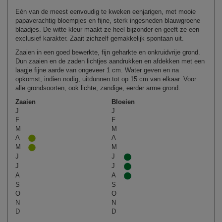
Eén van de meest eenvoudig te kweken eenjarigen, met mooie
papaverachtig bloempjes en fijne, sterk ingesneden blauwgroene
blaadjes. De witte kleur maakt ze heel bijzonder en geeft ze een
exclusief karakter. Zaait zichzelf gemakkelijk spontaan uit.
Zaaien in een goed bewerkte, fijn geharkte en onkruidvrije grond.
Dun zaaien en de zaden lichtjes aandrukken en afdekken met een
laagje fijne aarde van ongeveer 1 cm. Water geven en na
opkomst, indien nodig, uitdunnen tot op 15 cm van elkaar. Voor
alle grondsoorten, ook lichte, zandige, eerder arme grond.
Zaaien
Bloeien
J
J
F
F
M
M
A
A
M
M
J
J
J
J
A
A
S
S
O
O
N
N
D
D