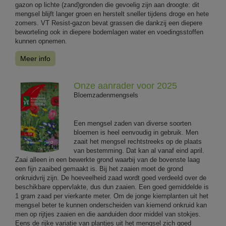
gazon op lichte (zand)gronden die gevoelig zijn aan droogte: dit
mengsel blijft langer groen en herstelt sneller tijdens droge en hete
zomers. VT Resist-gazon bevat grassen die dankzij een diepere
beworteling ook in diepere bodemlagen water en voedingsstoffen
kunnen opnemen.
Meer info
Onze aanrader voor 2025
Bloemzadenmengsels
Een mengsel zaden van diverse soorten
bloemen is heel eenvoudig in gebruik. Men
zaait het mengsel rechtstreeks op de plaats
van bestemming. Dat kan al vanaf eind april.
Zaai alleen in een bewerkte grond waarbij van de bovenste laag
een fijn zaaibed gemaakt is. Bij het zaaien moet de grond
onkruidvrij zijn. De hoeveelheid zaad wordt goed verdeeld over de
beschikbare oppervlakte, dus dun zaaien. Een goed gemiddelde is
1 gram zaad per vierkante meter. Om de jonge kiemplanten uit het
mengsel beter te kunnen onderscheiden van kiemend onkruid kan
men op rijtjes zaaien en die aanduiden door middel van stokjes.
Eens de rijke variatie van plantjes uit het mengsel zich goed