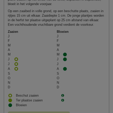
bloeit in het volgende voorjaar.
Op een zaaibed in volle grond, op een beschutte plaats, zaaien in
rijtjes 15 cm uit elkaar. Zaaidiepte 1 cm. De jonge plantjes worden
in de herfst ter plaatse uitgeplant op 25 cm afstand van elkaar.
Een vochthoudende vruchtbare grond verdient de voorkeur.
Zaaien
Bloeien
J
J
F
F
M
M
A
A
M
M
J
J
J
J
A
A
S
S
O
O
N
N
D
D
Beschut zaaien
Ter plaatse zaaien
Bloeien