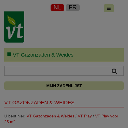
NL
FR
VT Gazonzaden & Weides
MIJN ZADENLIJST
VT GAZONZADEN & WEIDES
U bent hier:
VT Gazonzaden & Weides
/
VT Play
/
VT Play voor
25 m²