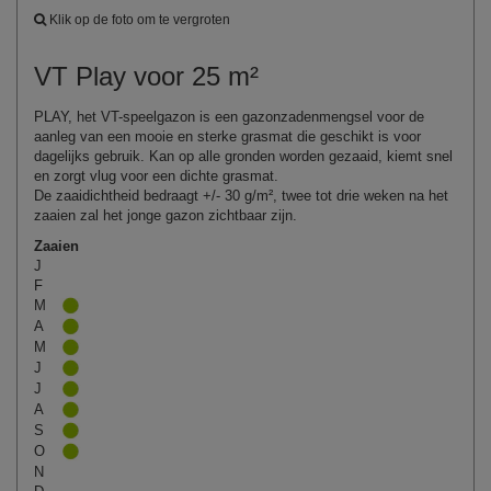
Klik op de foto om te vergroten
VT Play voor 25 m²
PLAY, het VT-speelgazon is een gazonzadenmengsel voor de
aanleg van een mooie en sterke grasmat die geschikt is voor
dagelijks gebruik. Kan op alle gronden worden gezaaid, kiemt snel
en zorgt vlug voor een dichte grasmat.
De zaaidichtheid bedraagt +/- 30 g/m², twee tot drie weken na het
zaaien zal het jonge gazon zichtbaar zijn.
Zaaien
J
F
M
A
M
J
J
A
S
O
N