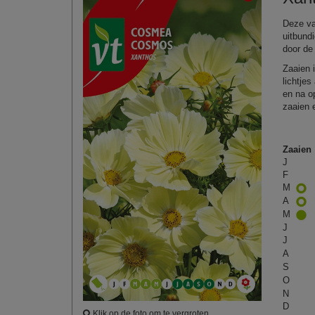
Deze va
uitbund
door de 
Zaaien 
lichtje
en na o
zaaien 
Zaaien
J
F
M
A
M
J
J
A
S
O
N
D
Klik op de foto om te vergroten