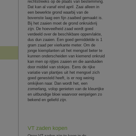
rechtstreeks op de plaats van bestemming.
Dat kan al vanaf eind april. Zaai alleen in
een bewerkte grond waarbij van de
bovenste laag een fijn zaaibed gemaakt is.
Bij het zaaien moet de grond onkruidvrij
zijn. De hoeveelheid zaad wordt goed
verdeeld over de beschikbare oppervlakte,
dus dun zaaien. Een goed gemiddelde is 1
gram zaad per vierkante meter. Om de
jonge kiemplanten uit het mengsel beter te
kunnen onderscheiden van kiemend onkruid
kan men op rijtjes zaaien en die aanduiden
door middel van stokjes. Eens de rijke
variatie van plantjes uit het mengsel zich
goed genesteld heeft, is er nog weinig
omkijken naar. Dan wordt het, een
zomerlang, volop genieten van de kleurrijke
en uitbundige bloei waarvoor eenjarigen zo
bekend en geliefd zijn.
VT zaden kopen
Onze VT-zaden zijn te koop in de