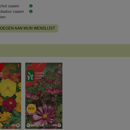
chut zaaien
plaatse zaaien
eien
OEGEN AAN MIJN WENSLIJST