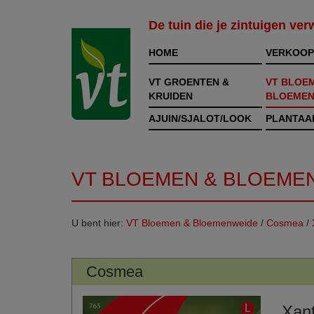
De tuin die je zintuigen ve
HOME
VERKOOP
VT GROENTEN &
VT BLOE
KRUIDEN
BLOEMEN
AJUIN/SJALOT/LOOK
PLANTAA
VT BLOEMEN & BLOEME
U bent hier:
VT Bloemen & Bloemenweide
/
Cosmea
/
Cosmea
Xan