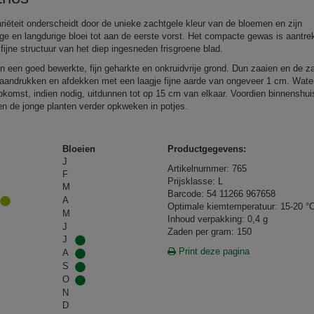
riëteit onderscheidt door de unieke zachtgele kleur van de bloemen en zijn
ige en langdurige bloei tot aan de eerste vorst. Het compacte gewas is aantrek
fijne structuur van het diep ingesneden frisgroene blad.
in een goed bewerkte, fijn geharkte en onkruidvrije grond. Dun zaaien en de z
s aandrukken en afdekken met een laagje fijne aarde van ongeveer 1 cm. Wat
pkomst, indien nodig, uitdunnen tot op 15 cm van elkaar. Voordien binnenshui
en de jonge planten verder opkweken in potjes.
Bloeien
Productgegevens:
J
Artikelnummer: 765
F
Prijsklasse: L
M
Barcode: 54 11266 967658
A
Optimale kiemtemperatuur: 15-20 °
M
Inhoud verpakking: 0,4 g
J
Zaden per gram: 150
J
Print deze pagina
A
S
O
N
D