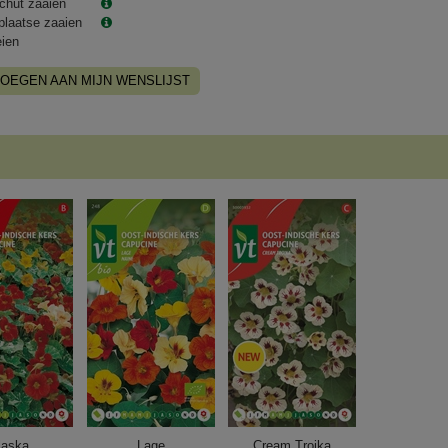
chut zaaien
plaatse zaaien
eien
OEGEN AAN MIJN WENSLIJST
laska
Lage
Cream Troika