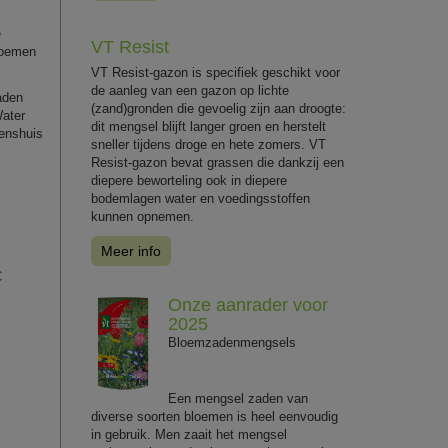
e
VT Resist
bloemen
VT Resist-gazon is specifiek geschikt voor
de aanleg van een gazon op lichte
aden
(zand)gronden die gevoelig zijn aan droogte:
Water
dit mengsel blijft langer groen en herstelt
nenshuis
sneller tijdens droge en hete zomers. VT
Resist-gazon bevat grassen die dankzij een
diepere beworteling ook in diepere
bodemlagen water en voedingsstoffen
kunnen opnemen.
Meer info
C
Onze aanrader voor
2025
Bloemzadenmengsels
Een mengsel zaden van
diverse soorten bloemen is heel eenvoudig
in gebruik. Men zaait het mengsel