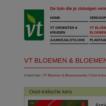
De tuin die je zintuigen ve
HOME
VERKOOP
VT GROENTEN &
VT BLOE
KRUIDEN
BLOEMEN
AJUIN/SJALOT/LOOK
PLANTAA
VT BLOEMEN & BLOEME
U bent hier:
VT Bloemen & Bloemenweide
/
Oost-Indis
Oost-Indische kers
Apri