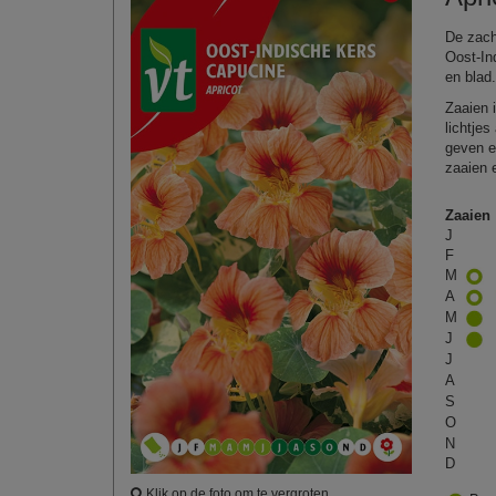
De zach
Oost‑In
en blad
Zaaien 
lichtje
geven e
zaaien 
Zaaien
J
F
M
A
M
J
J
A
S
O
N
D
Klik op de foto om te vergroten