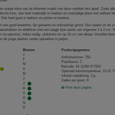
te oranje kleur van de bloemen maakt van deze variëteit iets apart. Zoals all
dische kers, een heel makkelijk te kweken en veelzijdige plant met eetbare 
. Ook heel goed in bakken en potten te kweken.
in een goed bewerkte, fijn geharkte en onkruidvrije grond. Dun zaaien en de z
s aandrukken en afdekken met een laagje fijne aarde van ongeveer 1 à 2 cm. 
n na opkomst, indien nodig, uitdunnen tot op 10 cm van elkaar. Voordien bin
en de jonge planten verder opkweken in potjes.
Bloeien
Productgegevens:
J
Artikelnummer: 750
F
Prijsklasse: C
M
Barcode: 54 11266 677502
A
Optimale kiemtemperatuur: 15-22 °
M
Inhoud verpakking: 3 g
J
Zaden per gram: 8
J
Print deze pagina
A
S
O
N
D