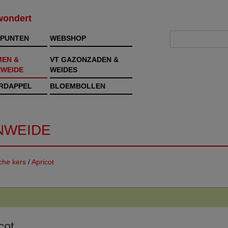
rwondert
PUNTEN
WEBSHOP
MEN &
VT GAZONZADEN &
WEIDE
WEIDES
RDAPPEL
BLOEMBOLLEN
NWEIDE
che kers
/
Apricot
cot