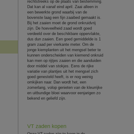
rechtstreeks op de plaats van bestemming.
Dat kan al vanaf eind april. Zaai alleen in
een bewerkte grond waarbij van de
bovenste laag een fijn zaaibed gemaakt is.
Bij het zaaien moet de grond onkruidvrij
zijn. De hoeveelheid zaad wordt goed
verdeeld over de beschikbare oppervlakte,
dus dun zaaien. Een goed gemiddelde is 1
gram zaad per vierkante meter. Om de
jonge kiemplanten uit het mengsel beter te
kunnen onderscheiden van kiemend onkruid
kan men op rijtjes zaaien en die aanduiden
door middel van stokjes. Eens de rijke
variatie van plantjes uit het mengsel zich
goed genesteld heeft, is er nog weinig
omkijken naar. Dan wordt het, een
zomerlang, volop genieten van de kleurrijke
en uitbundige bloei waarvoor eenjarigen zo
bekend en geliefd zijn.
VT zaden kopen
Onze VT-zaden zijn te koop in de