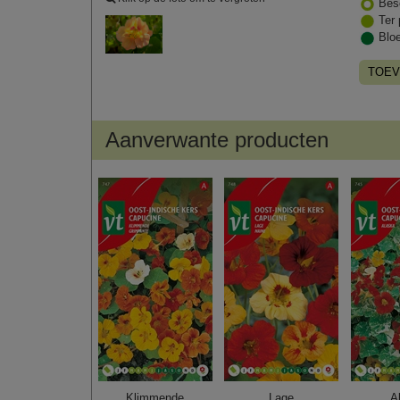
Bes
Ter 
Blo
TOEV
Aanverwante producten
Klimmende
Lage
A