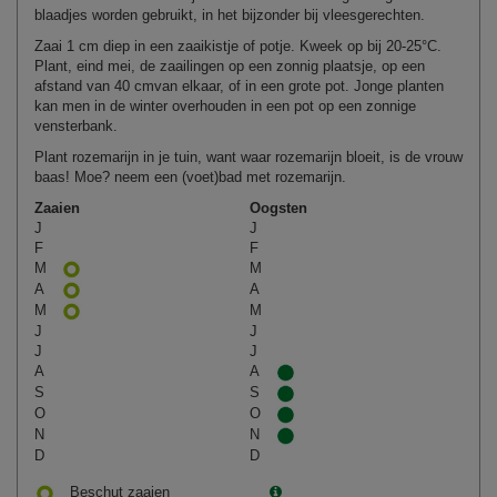
blaadjes worden gebruikt, in het bijzonder bij vleesgerechten.
Zaai 1 cm diep in een zaaikistje of potje. Kweek op bij 20‑25°C.
Plant, eind mei, de zaailingen op een zonnig plaatsje, op een
afstand van 40 cmvan elkaar, of in een grote pot. Jonge planten
kan men in de winter overhouden in een pot op een zonnige
vensterbank.
Plant rozemarijn in je tuin, want waar rozemarijn bloeit, is de vrouw
baas! Moe? neem een (voet)bad met rozemarijn.
Zaaien
Oogsten
J
J
F
F
M
M
A
A
M
M
J
J
J
J
A
A
S
S
O
O
N
N
D
D
Beschut zaaien