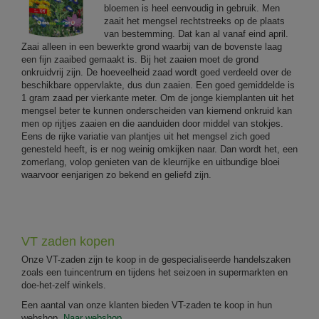
bloemen is heel eenvoudig in gebruik. Men
zaait het mengsel rechtstreeks op de plaats
van bestemming. Dat kan al vanaf eind april.
Zaai alleen in een bewerkte grond waarbij van de bovenste laag
een fijn zaaibed gemaakt is. Bij het zaaien moet de grond
onkruidvrij zijn. De hoeveelheid zaad wordt goed verdeeld over de
beschikbare oppervlakte, dus dun zaaien. Een goed gemiddelde is
1 gram zaad per vierkante meter. Om de jonge kiemplanten uit het
mengsel beter te kunnen onderscheiden van kiemend onkruid kan
men op rijtjes zaaien en die aanduiden door middel van stokjes.
Eens de rijke variatie van plantjes uit het mengsel zich goed
genesteld heeft, is er nog weinig omkijken naar. Dan wordt het, een
zomerlang, volop genieten van de kleurrijke en uitbundige bloei
waarvoor eenjarigen zo bekend en geliefd zijn.
VT zaden kopen
Onze VT-zaden zijn te koop in de gespecialiseerde handelszaken
zoals een tuincentrum en tijdens het seizoen in supermarkten en
doe-het-zelf winkels.
Een aantal van onze klanten bieden VT-zaden te koop in hun
webshop.
Naar webshop