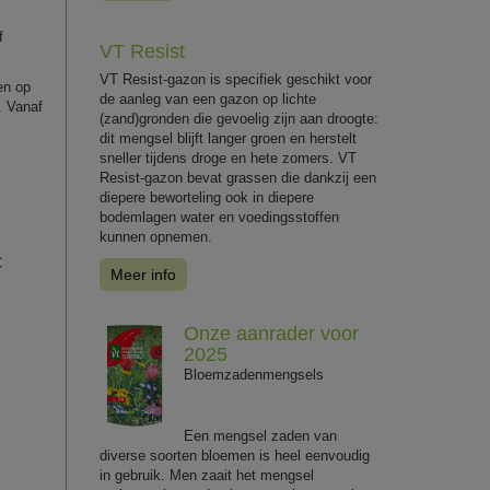
f
VT Resist
VT Resist-gazon is specifiek geschikt voor
en op
de aanleg van een gazon op lichte
. Vanaf
(zand)gronden die gevoelig zijn aan droogte:
dit mengsel blijft langer groen en herstelt
sneller tijdens droge en hete zomers. VT
Resist-gazon bevat grassen die dankzij een
diepere beworteling ook in diepere
bodemlagen water en voedingsstoffen
kunnen opnemen.
C
Meer info
Onze aanrader voor
2025
Bloemzadenmengsels
Een mengsel zaden van
diverse soorten bloemen is heel eenvoudig
in gebruik. Men zaait het mengsel