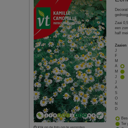
Decorat
gedroog
Zaai 0,
een zon
half me
Zaaien
J
F
M
A
M
J
J
A
S
O
N
D
Bes
Ter 
Klik op de foto om te vergroten