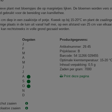
ieve plant met bloempjes die op margrietjes lijken. De bloemen worden vers o
d gebruikt voor de bereiding van kamillethee.
5 cm diep in een zaaikistje of potje. Kweek op bij 15‑20°C en plant de zaailing
nige plaats in de tuin uit vanaf half mei, op een afstand van 25 cm van elkaar
i kan rechtstreeks in volle grond gezaaid worden.
Oogsten
Productgegevens:
J
Artikelnummer: 29.45
F
Prijsklasse: B
M
Barcode: 54 11266 029455
A
Optimale kiemtemperatuur: 15-20 °
M
Inhoud verpakking: 0,5 g
J
Zaden per gram: 7000
J
Print deze pagina
A
S
O
N
D
chut zaaien
plaatse zaaien