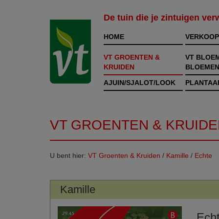
De tuin die je zintuigen ve
HOME
VERKOOP
VT GROENTEN &
VT BLOE
KRUIDEN
BLOEMEN
AJUIN/SJALOT/LOOK
PLANTAA
VT GROENTEN & KRUIDE
U bent hier:
VT Groenten & Kruiden
/
Kamille
/
Echte
Kamille
Ech