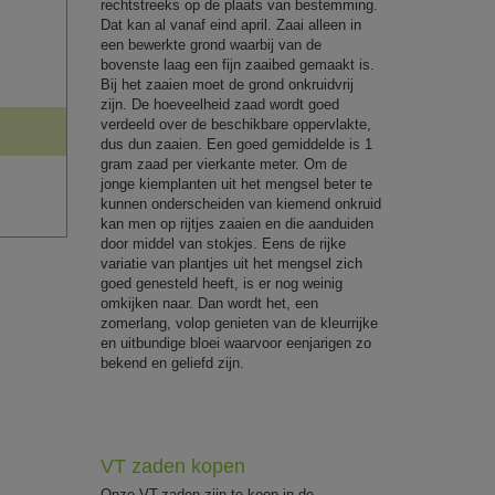
rechtstreeks op de plaats van bestemming.
Dat kan al vanaf eind april. Zaai alleen in
een bewerkte grond waarbij van de
bovenste laag een fijn zaaibed gemaakt is.
Bij het zaaien moet de grond onkruidvrij
zijn. De hoeveelheid zaad wordt goed
verdeeld over de beschikbare oppervlakte,
dus dun zaaien. Een goed gemiddelde is 1
gram zaad per vierkante meter. Om de
jonge kiemplanten uit het mengsel beter te
kunnen onderscheiden van kiemend onkruid
kan men op rijtjes zaaien en die aanduiden
door middel van stokjes. Eens de rijke
variatie van plantjes uit het mengsel zich
goed genesteld heeft, is er nog weinig
omkijken naar. Dan wordt het, een
zomerlang, volop genieten van de kleurrijke
en uitbundige bloei waarvoor eenjarigen zo
bekend en geliefd zijn.
VT zaden kopen
Onze VT-zaden zijn te koop in de