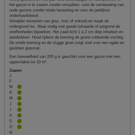
het gazon in te zaaien zonder omspitten, voor de vernieuwing van
oude gazons zonder totale heraanleg en voor de jaarlijkse
onderhoudsbeurt.
Verwijder restanten van gras, mos of onkruid en maak de
ondergrond los. Waar nodig met goede tuinaarde of potgrond de
oneffenheden bijwerken. Het zaad licht 1 à 2 cm diep inharken en
aandrukken. Houd tijdens de kieming de grond voldoende vochtig.
De snelle kieming en de vlugge groei zorgt snel voor een egale en
gesloten grasmat.
Een hoeveelheid van 200 g is geschikt voor een gazon met een
oppervlakte tot 10 m².
Zaaien
J
F
M
A
M
J
J
A
S
O
N