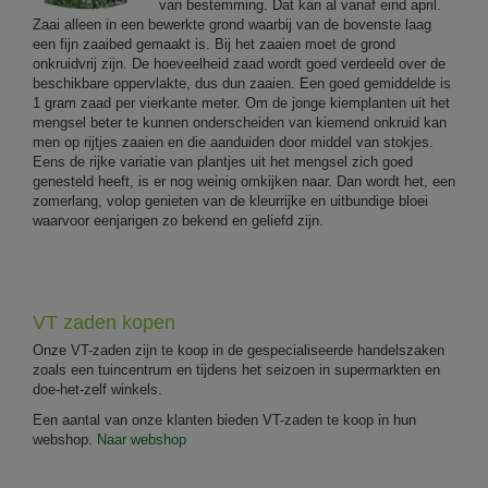
van bestemming. Dat kan al vanaf eind april.
Zaai alleen in een bewerkte grond waarbij van de bovenste laag
een fijn zaaibed gemaakt is. Bij het zaaien moet de grond
onkruidvrij zijn. De hoeveelheid zaad wordt goed verdeeld over de
beschikbare oppervlakte, dus dun zaaien. Een goed gemiddelde is
1 gram zaad per vierkante meter. Om de jonge kiemplanten uit het
mengsel beter te kunnen onderscheiden van kiemend onkruid kan
men op rijtjes zaaien en die aanduiden door middel van stokjes.
Eens de rijke variatie van plantjes uit het mengsel zich goed
genesteld heeft, is er nog weinig omkijken naar. Dan wordt het, een
zomerlang, volop genieten van de kleurrijke en uitbundige bloei
waarvoor eenjarigen zo bekend en geliefd zijn.
VT zaden kopen
Onze VT-zaden zijn te koop in de gespecialiseerde handelszaken
zoals een tuincentrum en tijdens het seizoen in supermarkten en
doe-het-zelf winkels.
Een aantal van onze klanten bieden VT-zaden te koop in hun
webshop.
Naar webshop