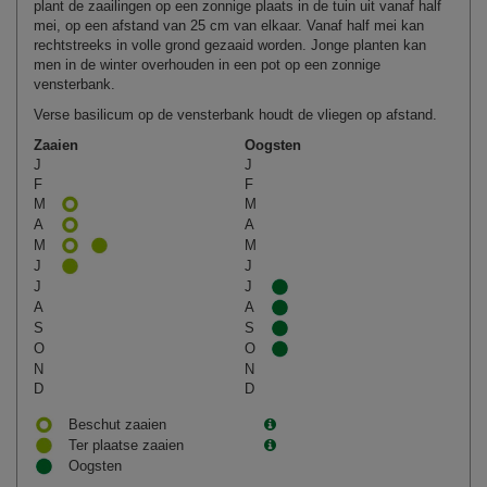
plant de zaailingen op een zonnige plaats in de tuin uit vanaf half
mei, op een afstand van 25 cm van elkaar. Vanaf half mei kan
rechtstreeks in volle grond gezaaid worden. Jonge planten kan
men in de winter overhouden in een pot op een zonnige
vensterbank.
Verse basilicum op de vensterbank houdt de vliegen op afstand.
Zaaien
Oogsten
J
J
F
F
M
M
A
A
M
M
J
J
J
J
A
A
S
S
O
O
N
N
D
D
Beschut zaaien
Ter plaatse zaaien
Oogsten