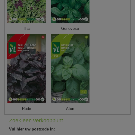
Thai
Genovese
Rode
Aton
Zoek een verkooppunt
Vul hier uw postcode in: