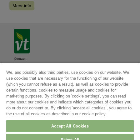
Meer info
Contact:
VT, Diksmuidsesteenweg 339, 8800 Roeselare, België
We, and possibly also third parties, use cookies on our website. We
Algemene voorwaarden
-
Privacyverklaring
-
Cookieinstellingen
-
use cookies that are necessary for the functioning of our website
Cookieverklaring
(which you cannot refuse as a result), as well as cookies to provide
© 2026
certain functions, cookies to measure usage and cookies for
Contact
marketing purposes. By clicking on 'cookie settings', you can read
more about our cookies and indicate which categories of cookies you
do or do not consent to. By clicking ‘accept all cookies’, you agree to
Maatschappelijke zetel:
the use of all cookies as described in our cookie policy.
Arvesta Belgium BV
Aarschotsesteenweg
84
Accept All Cookies
3012 Leuven
Belgium
Reject All