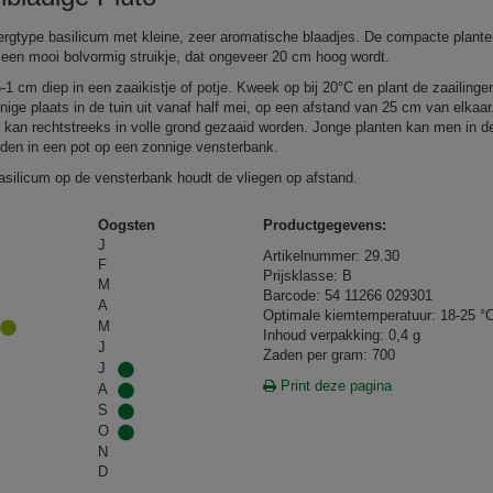
rgtype basilicum met kleine, zeer aromatische blaadjes. De compacte plant
een mooi bolvormig struikje, dat ongeveer 20 cm hoog wordt.
5‑1 cm diep in een zaaikistje of potje. Kweek op bij 20°C en plant de zaailinge
nige plaats in de tuin uit vanaf half mei, op een afstand van 25 cm van elkaar
i kan rechtstreeks in volle grond gezaaid worden. Jonge planten kan men in d
den in een pot op een zonnige vensterbank.
asilicum op de vensterbank houdt de vliegen op afstand.
Oogsten
Productgegevens:
J
Artikelnummer: 29.30
F
Prijsklasse: B
M
Barcode: 54 11266 029301
A
Optimale kiemtemperatuur: 18-25 °
M
Inhoud verpakking: 0,4 g
J
Zaden per gram: 700
J
Print deze pagina
A
S
O
N
D