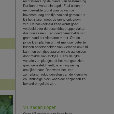
rechtstreeks op de plaats van bestemming.
Dat kan al vanaf eind april. Zaai alleen in
een bewerkte grond waarbij van de
bovenste laag een fijn zaaibed gemaakt is.
Bij het zaaien moet de grond onkruidvrij
zijn. De hoeveelheid zaad wordt goed
verdeeld over de beschikbare oppervlakte,
dus dun zaaien. Een goed gemiddelde is 1
gram zaad per vierkante meter. Om de
jonge kiemplanten uit het mengsel beter te
kunnen onderscheiden van kiemend onkruid
kan men op rijtjes zaaien en die aanduiden
door middel van stokjes. Eens de rijke
variatie van plantjes uit het mengsel zich
goed genesteld heeft, is er nog weinig
omkijken naar. Dan wordt het, een
zomerlang, volop genieten van de kleurrijke
en uitbundige bloei waarvoor eenjarigen zo
bekend en geliefd zijn.
VT zaden kopen
Onze VT-zaden zijn te koop in de