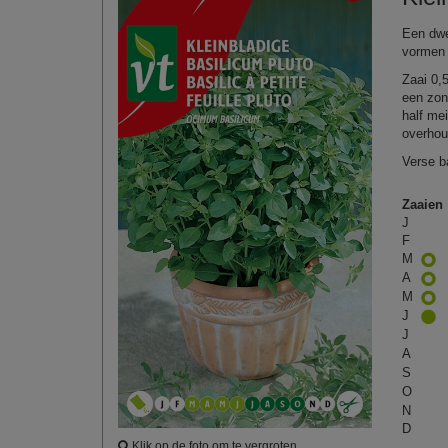
Een dwe
vormen 
Zaai 0,
een zon
half me
overhou
Verse b
Zaaien
J
F
M
A
M
J
J
A
S
O
N
D
Klik op de foto om te vergroten