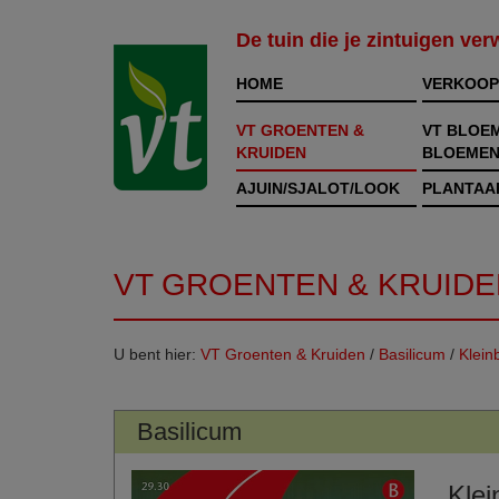
De tuin die je zintuigen ve
HOME
VERKOOP
VT GROENTEN &
VT BLOE
KRUIDEN
BLOEMEN
AJUIN/SJALOT/LOOK
PLANTAA
VT GROENTEN & KRUIDE
U bent hier:
VT Groenten & Kruiden
/
Basilicum
/
Klein
Basilicum
Klei