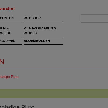
rwondert
PUNTEN
WEBSHOP
MEN &
VT GAZONZADEN &
WEIDE
WEIDES
RDAPPEL
BLOEMBOLLEN
N
bladige Pluto
nbladige Pluto