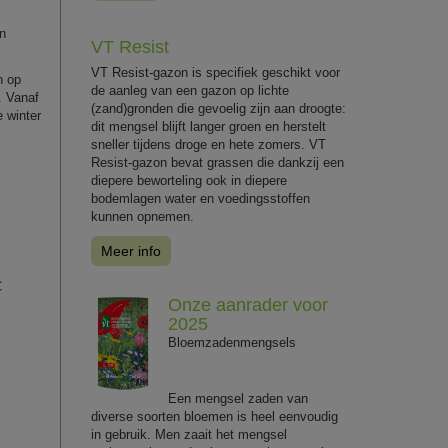
en
VT Resist
VT Resist-gazon is specifiek geschikt voor
n op
de aanleg van een gazon op lichte
. Vanaf
(zand)gronden die gevoelig zijn aan droogte:
e winter
dit mengsel blijft langer groen en herstelt
sneller tijdens droge en hete zomers. VT
Resist-gazon bevat grassen die dankzij een
diepere beworteling ook in diepere
bodemlagen water en voedingsstoffen
kunnen opnemen.
Meer info
C
Onze aanrader voor
2025
Bloemzadenmengsels
Een mengsel zaden van
diverse soorten bloemen is heel eenvoudig
in gebruik. Men zaait het mengsel