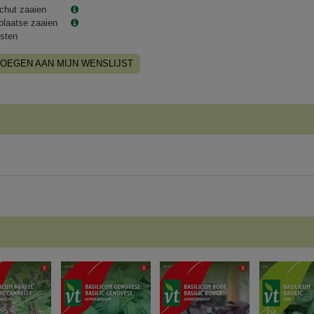
chut zaaien
plaatse zaaien
sten
OEGEN AAN MIJN WENSLIJST