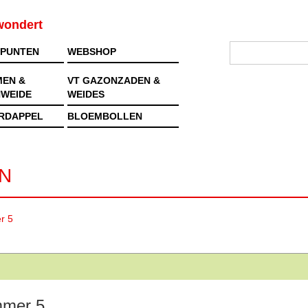
rwondert
PUNTEN
WEBSHOP
MEN &
VT GAZONZADEN &
WEIDE
WEIDES
RDAPPEL
BLOEMBOLLEN
N
r 5
mer 5