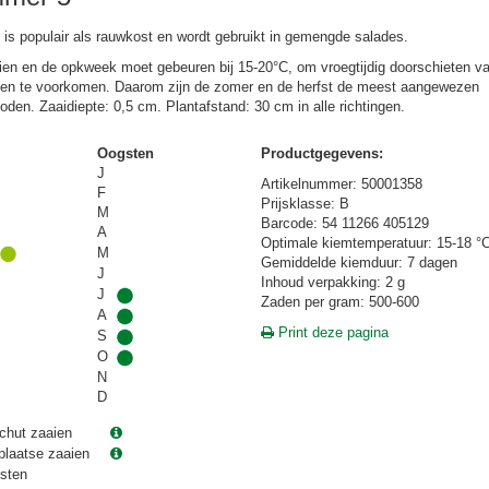
e is populair als rauwkost en wordt gebruikt in gemengde salades.
ien en de opkweek moet gebeuren bij 15-20°C, om vroegtijdig doorschieten v
ten te voorkomen. Daarom zijn de zomer en de herfst de meest aangewezen
ioden. Zaaidiepte: 0,5 cm. Plantafstand: 30 cm in alle richtingen.
Oogsten
Productgegevens:
J
Artikelnummer: 50001358
F
Prijsklasse: B
M
Barcode: 54 11266 405129
A
Optimale kiemtemperatuur: 15-18 °
M
Gemiddelde kiemduur: 7 dagen
J
Inhoud verpakking: 2 g
J
Zaden per gram: 500-600
A
Print deze pagina
S
O
N
D
chut zaaien
plaatse zaaien
sten