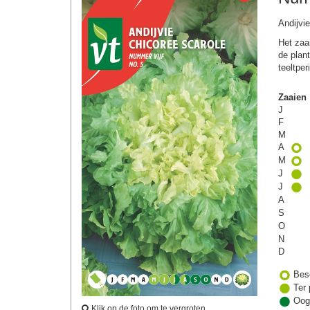
Andijvi
Het zaa
de plan
teeltper
Zaaien
J
F
M
A
M
J
J
A
S
O
N
D
Bes
Ter 
Oog
Klik op de foto om te vergroten