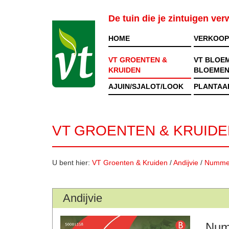
De tuin die je zintuigen ve
HOME
VERKOOP
VT GROENTEN &
VT BLOE
KRUIDEN
BLOEMEN
AJUIN/SJALOT/LOOK
PLANTAA
VT GROENTEN & KRUIDE
U bent hier:
VT Groenten & Kruiden
/
Andijvie
/
Numme
Andijvie
Num