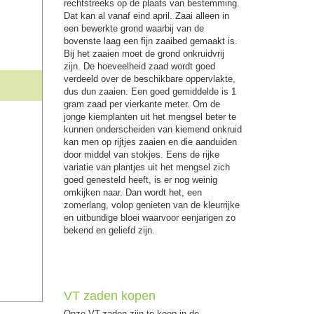
rechtstreeks op de plaats van bestemming.
Dat kan al vanaf eind april. Zaai alleen in
een bewerkte grond waarbij van de
bovenste laag een fijn zaaibed gemaakt is.
Bij het zaaien moet de grond onkruidvrij
zijn. De hoeveelheid zaad wordt goed
verdeeld over de beschikbare oppervlakte,
dus dun zaaien. Een goed gemiddelde is 1
gram zaad per vierkante meter. Om de
jonge kiemplanten uit het mengsel beter te
kunnen onderscheiden van kiemend onkruid
kan men op rijtjes zaaien en die aanduiden
door middel van stokjes. Eens de rijke
variatie van plantjes uit het mengsel zich
goed genesteld heeft, is er nog weinig
omkijken naar. Dan wordt het, een
zomerlang, volop genieten van de kleurrijke
en uitbundige bloei waarvoor eenjarigen zo
bekend en geliefd zijn.
VT zaden kopen
Onze VT-zaden zijn te koop in de