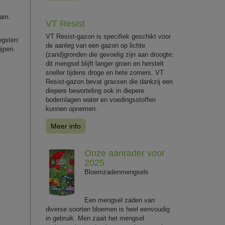
aam.
VT Resist
VT Resist-gazon is specifiek geschikt voor
ogsten:
de aanleg van een gazon op lichte
ijpen.
(zand)gronden die gevoelig zijn aan droogte:
dit mengsel blijft langer groen en herstelt
sneller tijdens droge en hete zomers. VT
Resist-gazon bevat grassen die dankzij een
diepere beworteling ook in diepere
bodemlagen water en voedingsstoffen
kunnen opnemen.
Meer info
Onze aanrader voor
2025
Bloemzadenmengsels
Een mengsel zaden van
diverse soorten bloemen is heel eenvoudig
in gebruik. Men zaait het mengsel