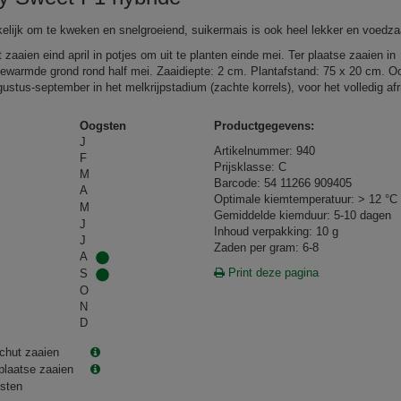
lijk om te kweken en snelgroeiend, suikermais is ook heel lekker en voedz
zaaien eind april in potjes om uit te planten einde mei. Ter plaatse zaaien in
ewarmde grond rond half mei. Zaaidiepte: 2 cm. Plantafstand: 75 x 20 cm. O
ustus-september in het melkrijpstadium (zachte korrels), voor het volledig afr
Oogsten
Productgegevens:
J
Artikelnummer: 940
F
Prijsklasse: C
M
Barcode: 54 11266 909405
A
Optimale kiemtemperatuur: > 12 °C
M
Gemiddelde kiemduur: 5-10 dagen
J
Inhoud verpakking: 10 g
J
Zaden per gram: 6-8
A
Print deze pagina
S
O
N
D
chut zaaien
plaatse zaaien
sten