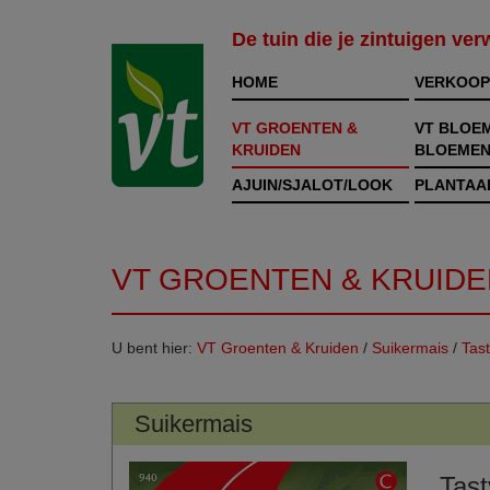
De tuin die je zintuigen ve
HOME
VERKOOP
VT GROENTEN &
VT BLOE
KRUIDEN
BLOEMEN
AJUIN/SJALOT/LOOK
PLANTAA
VT GROENTEN & KRUIDE
U bent hier:
VT Groenten & Kruiden
/
Suikermais
/
Tas
Suikermais
Tast