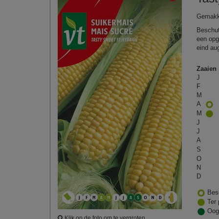
Gemakke
Beschut 
een opg
eind aug
Zaaien
J
F
M
A
M
J
J
A
S
O
N
D
Bes
Ter 
Oog
Klik op de foto om te vergroten