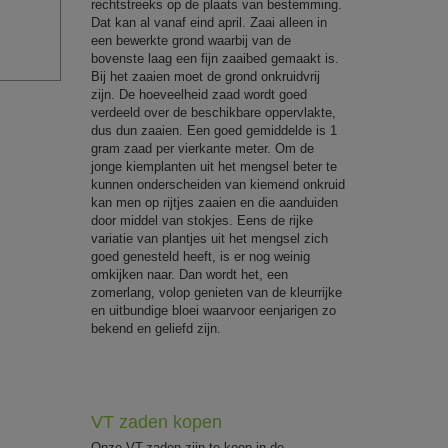
rechtstreeks op de plaats van bestemming.
Dat kan al vanaf eind april. Zaai alleen in
een bewerkte grond waarbij van de
bovenste laag een fijn zaaibed gemaakt is.
Bij het zaaien moet de grond onkruidvrij
zijn. De hoeveelheid zaad wordt goed
verdeeld over de beschikbare oppervlakte,
dus dun zaaien. Een goed gemiddelde is 1
gram zaad per vierkante meter. Om de
jonge kiemplanten uit het mengsel beter te
kunnen onderscheiden van kiemend onkruid
kan men op rijtjes zaaien en die aanduiden
door middel van stokjes. Eens de rijke
variatie van plantjes uit het mengsel zich
goed genesteld heeft, is er nog weinig
omkijken naar. Dan wordt het, een
zomerlang, volop genieten van de kleurrijke
en uitbundige bloei waarvoor eenjarigen zo
bekend en geliefd zijn.
VT zaden kopen
Onze VT-zaden zijn te koop in de