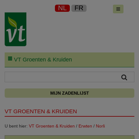
NL
FR
VT Groenten & Kruiden
MIJN ZADENLIJST
VT GROENTEN & KRUIDEN
U bent hier:
VT Groenten & Kruiden
/
Erwten
/
Norli