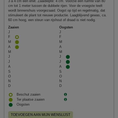
3 à 4 cm een erwt. Zaaidiepte: 4 cm. Voorzie een ruimte van 80
cm tot 1 meter tussen de dubbele rijen. Voor de vroegste teelt
wordt binnenshuis voorgezaaid. Oogst op tijd en regelmatig, dat
stimuleert de plant tot nieuwe productie. Laagblijvend gewas, ca.
60 cm hoog, een steun van rijshout of draad is niet nodig.
Zaaien
Oogsten
J
J
F
F
M
M
A
A
M
M
J
J
J
J
A
A
S
S
O
O
N
N
D
D
Beschut zaaien
Ter plaatse zaaien
Oogsten
TOEVOEGEN AAN MIJN WENSLIJST