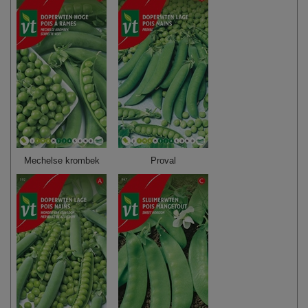
Mechelse krombek
Proval