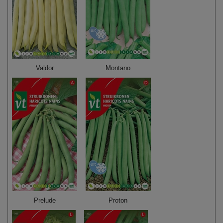
Valdor
Montano
Prelude
Proton