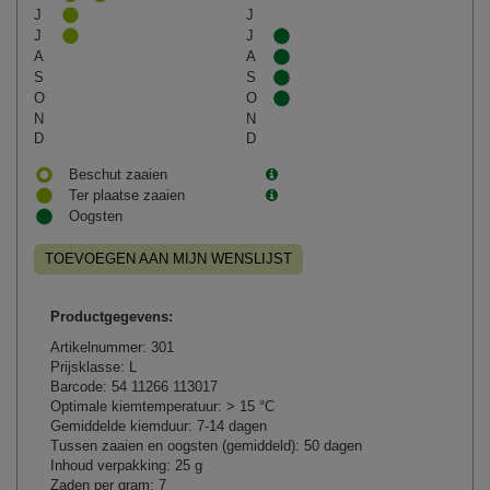
J
J
J
J
A
A
S
S
O
O
N
N
D
D
Beschut zaaien
Ter plaatse zaaien
Oogsten
TOEVOEGEN AAN MIJN WENSLIJST
Productgegevens:
Artikelnummer: 301
Prijsklasse: L
Barcode: 54 11266 113017
Optimale kiemtemperatuur: > 15 °C
Gemiddelde kiemduur: 7-14 dagen
Tussen zaaien en oogsten (gemiddeld): 50 dagen
Inhoud verpakking: 25 g
Zaden per gram: 7