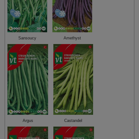
Sansoucy
Amethyst
Argus
Castandel