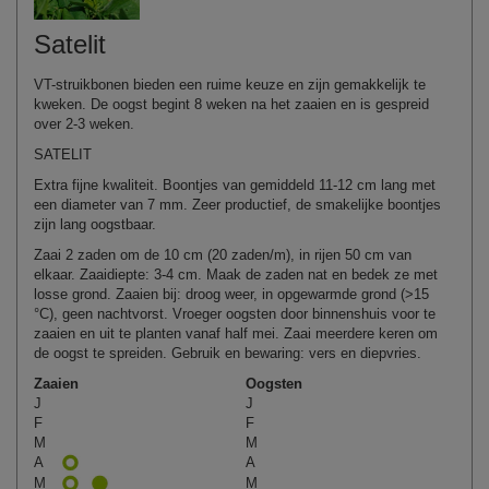
Satelit
VT-struikbonen bieden een ruime keuze en zijn gemakkelijk te
kweken. De oogst begint 8 weken na het zaaien en is gespreid
over 2-3 weken.
SATELIT
Extra fijne kwaliteit. Boontjes van gemiddeld 11-12 cm lang met
een diameter van 7 mm. Zeer productief, de smakelijke boontjes
zijn lang oogstbaar.
Zaai 2 zaden om de 10 cm (20 zaden/m), in rijen 50 cm van
elkaar. Zaaidiepte: 3-4 cm. Maak de zaden nat en bedek ze met
losse grond. Zaaien bij: droog weer, in opgewarmde grond (>15
°C), geen nachtvorst. Vroeger oogsten door binnenshuis voor te
zaaien en uit te planten vanaf half mei. Zaai meerdere keren om
de oogst te spreiden. Gebruik en bewaring: vers en diepvries.
Zaaien
Oogsten
J
J
F
F
M
M
A
A
M
M