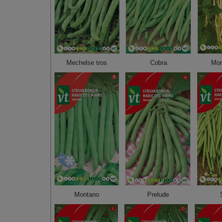
Mechelse tros
Cobra
Mon
Montano
Prelude