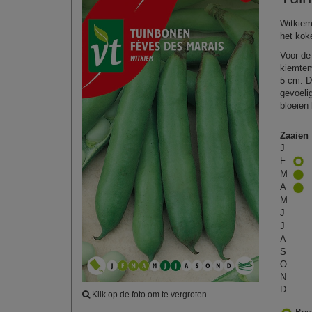
Witkiem
het kok
Voor de
kiemtem
5 cm. D
gevoeli
bloeien
Zaaien
J
F
M
A
M
J
J
A
S
O
N
D
Klik op de foto om te vergroten