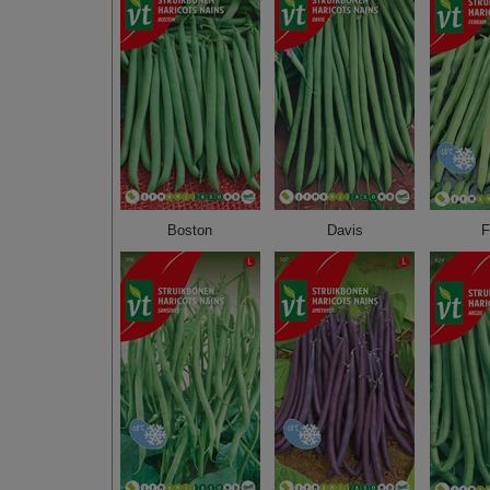
Boston
Davis
F