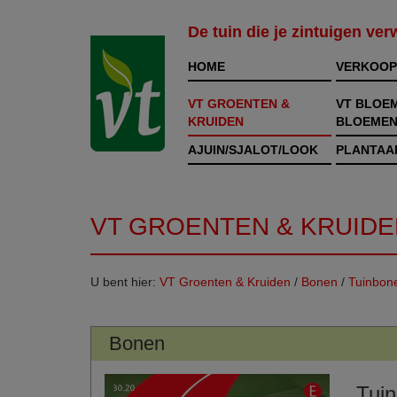
De tuin die je zintuigen ve
HOME
VERKOOP
VT GROENTEN &
VT BLOE
KRUIDEN
BLOEMEN
AJUIN/SJALOT/LOOK
PLANTAA
VT GROENTEN & KRUIDE
U bent hier:
VT Groenten & Kruiden
/
Bonen
/
Tuinbon
Bonen
Tui