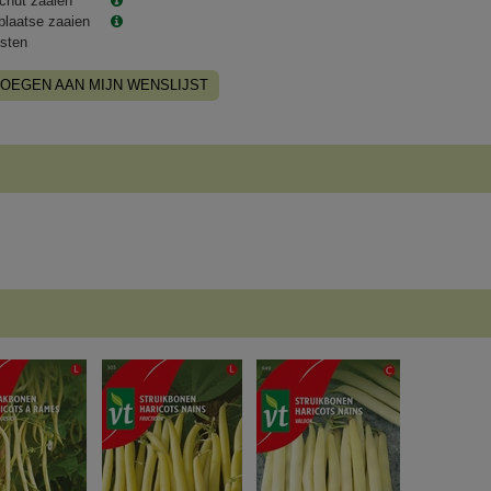
chut zaaien
plaatse zaaien
sten
OEGEN AAN MIJN WENSLIJST