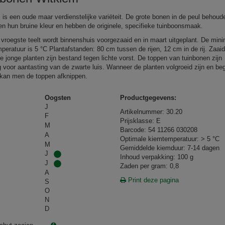
 is een oude maar verdienstelijke variëteit. De grote bonen in de peul behoud
en hun bruine kleur en hebben de originele, specifieke tuinboonsmaak.
 vroegste teelt wordt binnenshuis voorgezaaid en in maart uitgeplant. De mi
peratuur is 5 °C Plantafstanden: 80 cm tussen de rijen, 12 cm in de rij. Zaaid
e jonge planten zijn bestand tegen lichte vorst. De toppen van tuinbonen zijn
g voor aantasting van de zwarte luis. Wanneer de planten volgroeid zijn en be
 kan men de toppen afknippen.
Oogsten
Productgegevens:
J
Artikelnummer: 30.20
F
Prijsklasse: E
M
Barcode: 54 11266 030208
A
Optimale kiemtemperatuur: > 5 °C
M
Gemiddelde kiemduur: 7-14 dagen
J
Inhoud verpakking: 100 g
J
Zaden per gram: 0,8
A
Print deze pagina
S
O
N
D