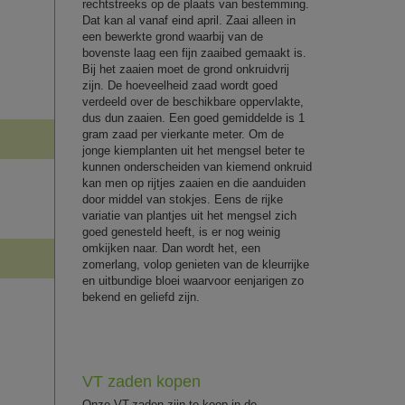
rechtstreeks op de plaats van bestemming.
Dat kan al vanaf eind april. Zaai alleen in
een bewerkte grond waarbij van de
bovenste laag een fijn zaaibed gemaakt is.
Bij het zaaien moet de grond onkruidvrij
zijn. De hoeveelheid zaad wordt goed
verdeeld over de beschikbare oppervlakte,
dus dun zaaien. Een goed gemiddelde is 1
gram zaad per vierkante meter. Om de
jonge kiemplanten uit het mengsel beter te
kunnen onderscheiden van kiemend onkruid
kan men op rijtjes zaaien en die aanduiden
door middel van stokjes. Eens de rijke
variatie van plantjes uit het mengsel zich
goed genesteld heeft, is er nog weinig
omkijken naar. Dan wordt het, een
zomerlang, volop genieten van de kleurrijke
en uitbundige bloei waarvoor eenjarigen zo
bekend en geliefd zijn.
VT zaden kopen
Onze VT-zaden zijn te koop in de