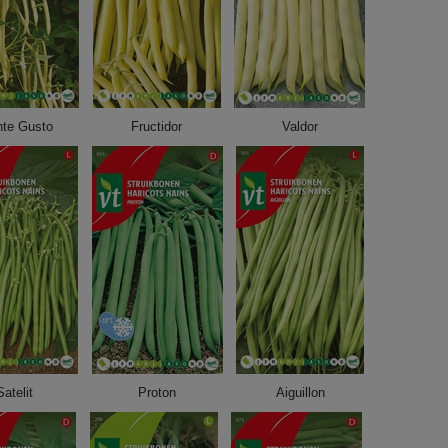
te Gusto
Fructidor
Valdor
Satelit
Proton
Aiguillon