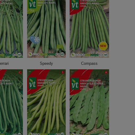
errari
Speedy
Compass