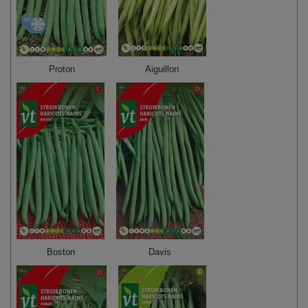
Proton
Aiguillon
Boston
Davis