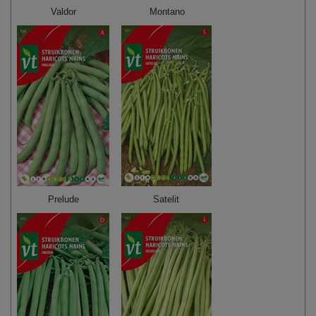
Valdor
Montano
Prelude
Satelit