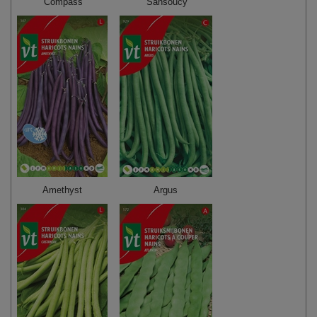
Compass
Sansoucy
Amethyst
Argus