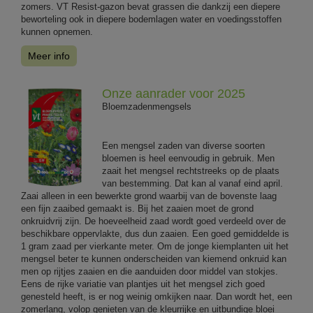
zomers. VT Resist-gazon bevat grassen die dankzij een diepere
beworteling ook in diepere bodemlagen water en voedingsstoffen
kunnen opnemen.
Meer info
Onze aanrader voor 2025
Bloemzadenmengsels
Een mengsel zaden van diverse soorten
bloemen is heel eenvoudig in gebruik. Men
zaait het mengsel rechtstreeks op de plaats
van bestemming. Dat kan al vanaf eind april.
Zaai alleen in een bewerkte grond waarbij van de bovenste laag
een fijn zaaibed gemaakt is. Bij het zaaien moet de grond
onkruidvrij zijn. De hoeveelheid zaad wordt goed verdeeld over de
beschikbare oppervlakte, dus dun zaaien. Een goed gemiddelde is
1 gram zaad per vierkante meter. Om de jonge kiemplanten uit het
mengsel beter te kunnen onderscheiden van kiemend onkruid kan
men op rijtjes zaaien en die aanduiden door middel van stokjes.
Eens de rijke variatie van plantjes uit het mengsel zich goed
genesteld heeft, is er nog weinig omkijken naar. Dan wordt het, een
zomerlang, volop genieten van de kleurrijke en uitbundige bloei