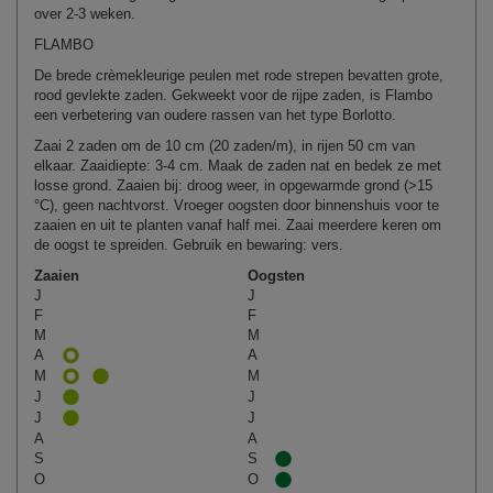
over 2-3 weken.
FLAMBO
De brede crèmekleurige peulen met rode strepen bevatten grote,
rood gevlekte zaden. Gekweekt voor de rijpe zaden, is Flambo
een verbetering van oudere rassen van het type Borlotto.
Zaai 2 zaden om de 10 cm (20 zaden/m), in rijen 50 cm van
elkaar. Zaaidiepte: 3-4 cm. Maak de zaden nat en bedek ze met
losse grond. Zaaien bij: droog weer, in opgewarmde grond (>15
°C), geen nachtvorst. Vroeger oogsten door binnenshuis voor te
zaaien en uit te planten vanaf half mei. Zaai meerdere keren om
de oogst te spreiden. Gebruik en bewaring: vers.
Zaaien
Oogsten
J
J
F
F
M
M
A
A
M
M
J
J
J
J
A
A
S
S
O
O