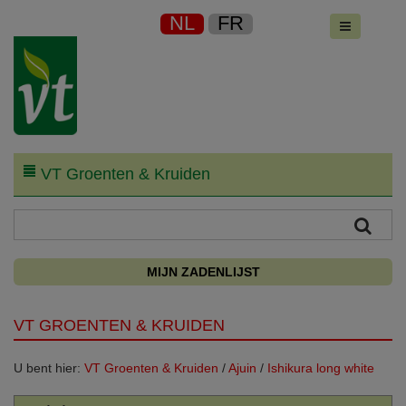
NL
FR
VT Groenten & Kruiden
MIJN ZADENLIJST
VT GROENTEN & KRUIDEN
U bent hier:
VT Groenten & Kruiden
/
Ajuin
/
Ishikura long white