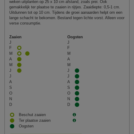
weken uitplanten op 25 x 10 cm afstand, zoals prei. Ook
gemakkelijk ter plaatse te zaaien in rijtjes. Zaaidiepte: 0,5-1 cm.
Uitdunnen tot op 10 cm. Tijdens de groei aanaarden helpt om een
lange schacht te bekomen. Bestand tegen lichte vorst. Alleen voor
verse consumptie.
Zaaien
Oogsten
J
J
F
F
M
M
A
A
M
M
J
J
J
J
A
A
S
S
O
O
N
N
D
D
Beschut zaaien
Ter plaatse zaaien
Oogsten