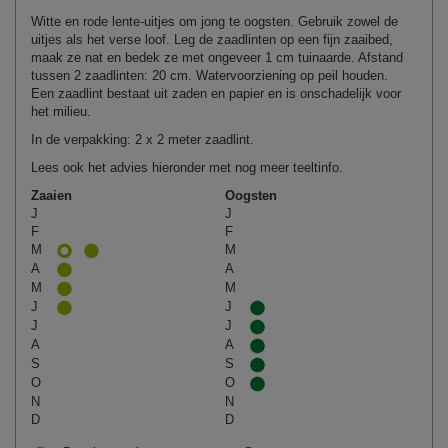
Witte en rode lente-uitjes om jong te oogsten. Gebruik zowel de
uitjes als het verse loof. Leg de zaadlinten op een fijn zaaibed,
maak ze nat en bedek ze met ongeveer 1 cm tuinaarde. Afstand
tussen 2 zaadlinten: 20 cm. Watervoorziening op peil houden.
Een zaadlint bestaat uit zaden en papier en is onschadelijk voor
het milieu.
In de verpakking: 2 x 2 meter zaadlint.
Lees ook het advies hieronder met nog meer teeltinfo.
Zaaien
Oogsten
J
J
F
F
M
M
A
A
M
M
J
J
J
J
A
A
S
S
O
O
N
N
D
D