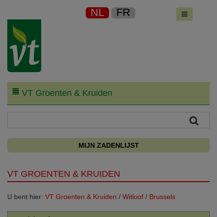
NL
FR
VT Groenten & Kruiden
MIJN ZADENLIJST
VT GROENTEN & KRUIDEN
U bent hier:
VT Groenten & Kruiden
/
Witloof
/
Brussels