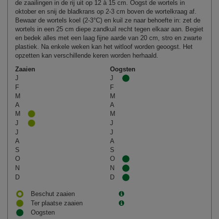
de zaailingen in de rij uit op 12 à 15 cm. Oogst de wortels in
oktober en snij de bladkrans op 2-3 cm boven de wortelkraag af.
Bewaar de wortels koel (2-3°C) en kuil ze naar behoefte in: zet de
wortels in een 25 cm diepe zandkuil recht tegen elkaar aan. Begiet
en bedek alles met een laag fijne aarde van 20 cm, stro en zwarte
plastiek. Na enkele weken kan het witloof worden geoogst. Het
opzetten kan verschillende keren worden herhaald.
Zaaien
Oogsten
J
J
F
F
M
M
A
A
M
M
J
J
J
J
A
A
S
S
O
O
N
N
D
D
Beschut zaaien
Ter plaatse zaaien
Oogsten