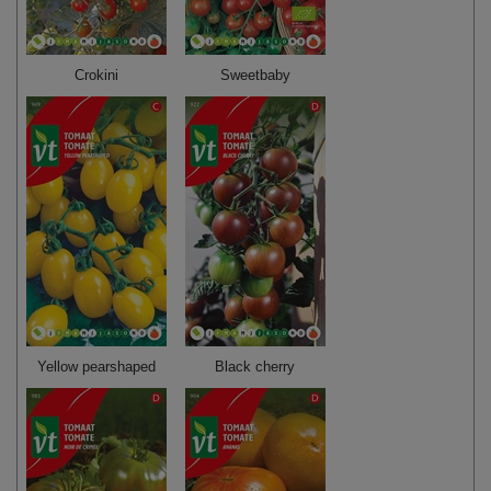
Crokini
Sweetbaby
Yellow pearshaped
Black cherry