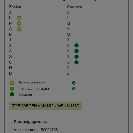
Zaaien
Oogsten
J
J
F
F
M
M
A
A
M
M
J
J
J
J
A
A
S
S
O
O
N
N
D
D
Beschut zaaien
Ter plaatse zaaien
Oogsten
TOEVOEGEN AAN MIJN WENSLIJST
Productgegevens:
Artikelnummer: 50001793