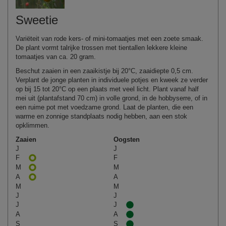
Sweetie
Variëteit van rode kers- of mini-tomaatjes met een zoete smaak.
De plant vormt talrijke trossen met tientallen lekkere kleine
tomaatjes van ca. 20 gram.
Beschut zaaien in een zaaikistje bij 20°C, zaaidiepte 0,5 cm.
Verplant de jonge planten in individuele potjes en kweek ze verder
op bij 15 tot 20°C op een plaats met veel licht. Plant vanaf half
mei uit (plantafstand 70 cm) in volle grond, in de hobbyserre, of in
een ruime pot met voedzame grond. Laat de planten, die een
warme en zonnige standplaats nodig hebben, aan een stok
opklimmen.
Zaaien
Oogsten
J
J
F
F
M
M
A
A
M
M
J
J
J
J
A
A
S
S