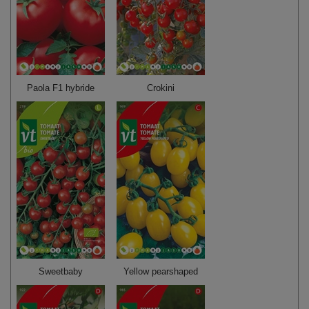
Paola F1 hybride
Crokini
Sweetbaby
Yellow pearshaped