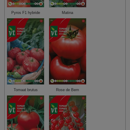
Pyros F1 hybride
Matina
Tomaat brutus
Rose de Bern