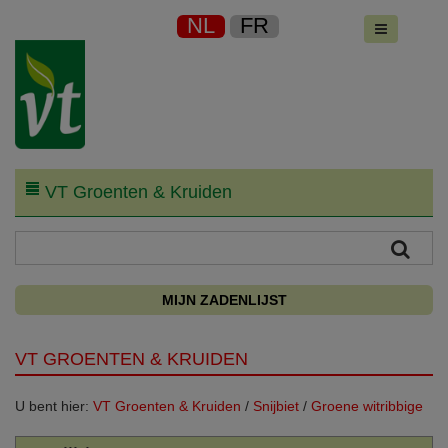
NL
FR
VT Groenten & Kruiden
MIJN ZADENLIJST
VT GROENTEN & KRUIDEN
U bent hier:
VT Groenten & Kruiden
/
Snijbiet
/
Groene witribbige