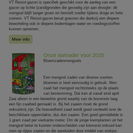
VT Resist-gazon is specifiek geschikt voor de aanleg van een
gazon op lichte (zand)gronden die gevoelig zijn aan droogte: dit
mengsel blijft langer groen en herstelt sneller tijdens droge en hete
zomers. VT Resist-gazon bevat grassen die dankzij een diepere
beworteling ook in diepere bodemlagen water en voedingsstoffen
kunnen opnemen.
Meer info
Onze aanrader voor 2025
Bloemzadenmengsels
Een mengsel zaden van diverse soorten
bloemen is heel eenvoudig in gebruik. Men
zaait het mengsel rechtstreeks op de plaats
van bestemming. Dat kan al vanaf eind april.
Zaai alleen in een bewerkte grond waarbij van de bovenste laag
een fijn zaaibed gemaakt is. Bij het zaaien moet de grond
onkruidvrij zijn. De hoeveelheid zaad wordt goed verdeeld over de
beschikbare oppervlakte, dus dun zaaien. Een goed gemiddelde is
1 gram zaad per vierkante meter. Om de jonge kiemplanten uit het
mengsel beter te kunnen onderscheiden van kiemend onkruid kan
men op rijtjes zaaien en die aanduiden door middel van stokjes.