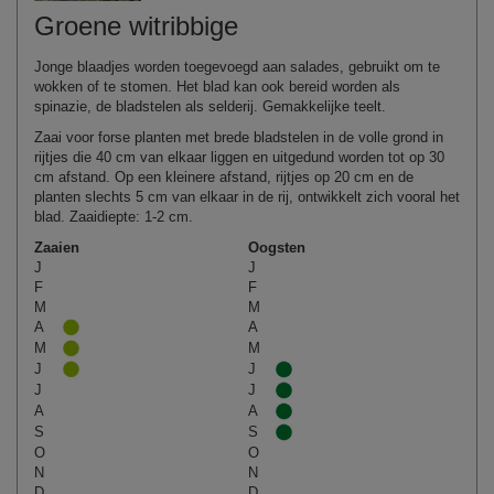
Groene witribbige
Jonge blaadjes worden toegevoegd aan salades, gebruikt om te
wokken of te stomen. Het blad kan ook bereid worden als
spinazie, de bladstelen als selderij. Gemakkelijke teelt.
Zaai voor forse planten met brede bladstelen in de volle grond in
rijtjes die 40 cm van elkaar liggen en uitgedund worden tot op 30
cm afstand. Op een kleinere afstand, rijtjes op 20 cm en de
planten slechts 5 cm van elkaar in de rij, ontwikkelt zich vooral het
blad. Zaaidiepte: 1‑2 cm.
Zaaien
Oogsten
J
J
F
F
M
M
A
A
M
M
J
J
J
J
A
A
S
S
O
O
N
N
D
D