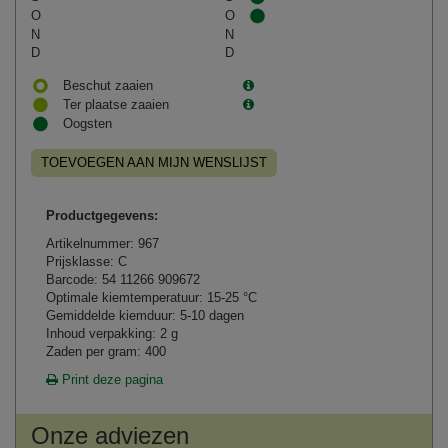
O
O
N
N
D
D
Beschut zaaien
Ter plaatse zaaien
Oogsten
TOEVOEGEN AAN MIJN WENSLIJST
Productgegevens:
Artikelnummer: 967
Prijsklasse: C
Barcode: 54 11266 909672
Optimale kiemtemperatuur: 15-25 °C
Gemiddelde kiemduur: 5-10 dagen
Inhoud verpakking: 2 g
Zaden per gram: 400
Print deze pagina
Onze adviezen