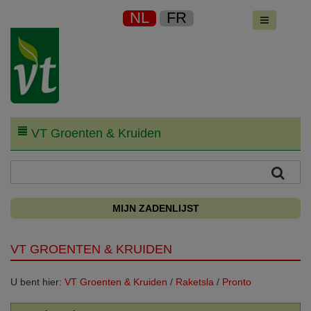
NL
FR
VT Groenten & Kruiden
MIJN ZADENLIJST
VT GROENTEN & KRUIDEN
U bent hier:
VT Groenten & Kruiden
/
Raketsla
/
Pronto