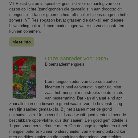
VT Resist-gazon is specifiek geschikt voor de aanleg van een
gazon op lichte (zand)gronden die gevoelig zijn aan droogte: dit
mengsel blijft langer groen en herstelt sneller tijdens droge en hete
zomers. VT Resist-gazon bevat grassen die dankzij een diepere
beworteling ook in diepere bodemlagen water en voedingsstoffen
kunnen opnemen.
Meer info
Onze aanrader voor 2025
Bloemzadenmengsels
Een mengsel zaden van diverse soorten
bloemen is heel eenvoudig in gebruik. Men
zaait het mengsel rechtstreeks op de plaats
van bestemming. Dat kan al vanaf eind april.
Zaai alleen in een bewerkte grond waarbij van de bovenste laag
een fijn zaaibed gemaakt is. Bij het zaaien moet de grond
onkruidvrij zijn. De hoeveelheid zaad wordt goed verdeeld over de
beschikbare oppervlakte, dus dun zaaien. Een goed gemiddelde is
1 gram zaad per vierkante meter. Om de jonge kiemplanten uit het
mengsel beter te kunnen onderscheiden van kiemend onkruid kan
men op rijtjes zaaien en die aanduiden door middel van stokjes.