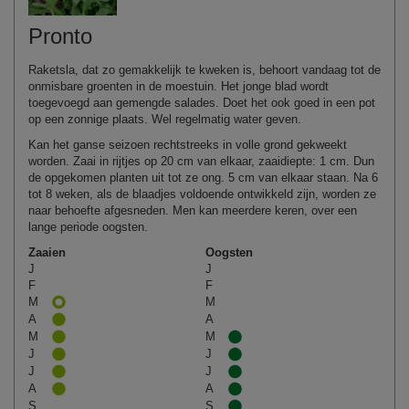
Pronto
Raketsla, dat zo gemakkelijk te kweken is, behoort vandaag tot de
onmisbare groenten in de moestuin. Het jonge blad wordt
toegevoegd aan gemengde salades. Doet het ook goed in een pot
op een zonnige plaats. Wel regelmatig water geven.
Kan het ganse seizoen rechtstreeks in volle grond gekweekt
worden. Zaai in rijtjes op 20 cm van elkaar, zaaidiepte: 1 cm. Dun
de opgekomen planten uit tot ze ong. 5 cm van elkaar staan. Na 6
tot 8 weken, als de blaadjes voldoende ontwikkeld zijn, worden ze
naar behoefte afgesneden. Men kan meerdere keren, over een
lange periode oogsten.
Zaaien
Oogsten
J
J
F
F
M
M
A
A
M
M
J
J
J
J
A
A
S
S