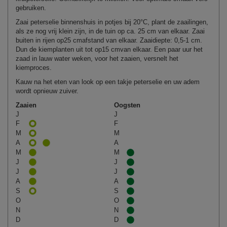
gebruiken.
Zaai peterselie binnenshuis in potjes bij 20°C, plant de zaailingen,
als ze nog vrij klein zijn, in de tuin op ca. 25 cm van elkaar. Zaai
buiten in rijen op25 cmafstand van elkaar. Zaaidiepte: 0,5‑1 cm.
Dun de kiemplanten uit tot op15 cmvan elkaar. Een paar uur het
zaad in lauw water weken, voor het zaaien, versnelt het
kiemproces.
Kauw na het eten van look op een takje peterselie en uw adem
wordt opnieuw zuiver.
Zaaien
Oogsten
J
J
F
F
M
M
A
A
M
M
J
J
J
J
A
A
S
S
O
O
N
N
D
D