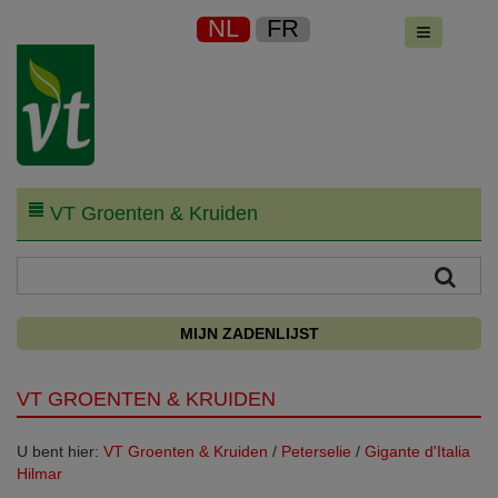
NL
FR
VT Groenten & Kruiden
MIJN ZADENLIJST
VT GROENTEN & KRUIDEN
U bent hier:
VT Groenten & Kruiden
/
Peterselie
/
Gigante d'Italia
Hilmar