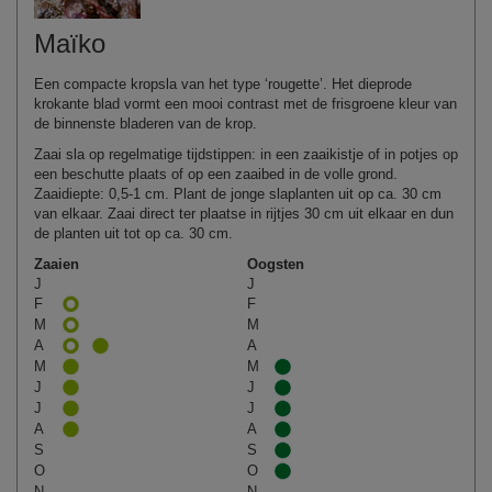
Maïko
Een compacte kropsla van het type ‘rougette’. Het dieprode
krokante blad vormt een mooi contrast met de frisgroene kleur van
de binnenste bladeren van de krop.
Zaai sla op regelmatige tijdstippen: in een zaaikistje of in potjes op
een beschutte plaats of op een zaaibed in de volle grond.
Zaaidiepte: 0,5-1 cm. Plant de jonge slaplanten uit op ca. 30 cm
van elkaar. Zaai direct ter plaatse in rijtjes 30 cm uit elkaar en dun
de planten uit tot op ca. 30 cm.
Zaaien
Oogsten
J
J
F
F
M
M
A
A
M
M
J
J
J
J
A
A
S
S
O
O
N
N