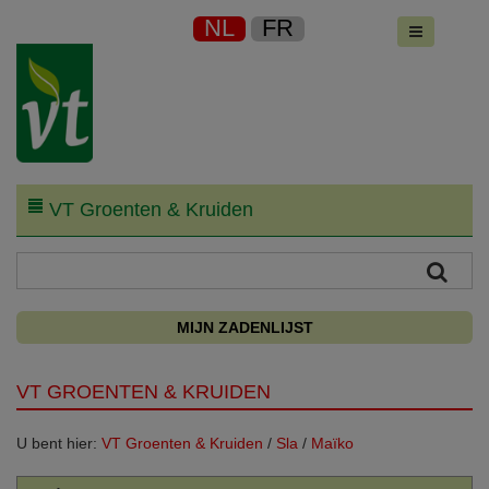
NL
FR
VT Groenten & Kruiden
MIJN ZADENLIJST
VT GROENTEN & KRUIDEN
U bent hier:
VT Groenten & Kruiden
/
Sla
/
Maïko