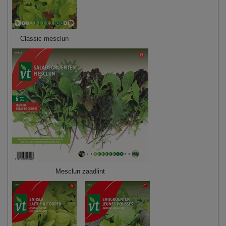
Classic mesclun
Mesclun zaadlint