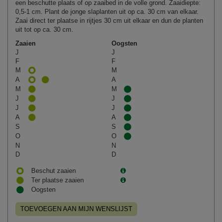
een beschutte plaats of op zaaibed in de volle grond. Zaaidiepte:
0,5-1 cm. Plant de jonge slaplanten uit op ca. 30 cm van elkaar.
Zaai direct ter plaatse in rijtjes 30 cm uit elkaar en dun de planten
uit tot op ca. 30 cm.
Zaaien
Oogsten
J
J
F
F
M
M
A
A
M
M
J
J
J
J
A
A
S
S
O
O
N
N
D
D
Beschut zaaien
Ter plaatse zaaien
Oogsten
TOEVOEGEN AAN MIJN WENSLIJST