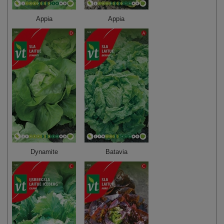
Appia
Appia
Dynamite
Batavia