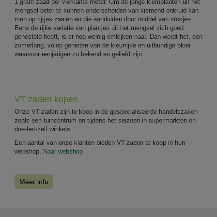
1 gram zaad per vierkante meter. Om de jonge kiemplanten uit het
mengsel beter te kunnen onderscheiden van kiemend onkruid kan
men op rijtjes zaaien en die aanduiden door middel van stokjes.
Eens de rijke variatie van plantjes uit het mengsel zich goed
genesteld heeft, is er nog weinig omkijken naar. Dan wordt het, een
zomerlang, volop genieten van de kleurrijke en uitbundige bloei
waarvoor eenjarigen zo bekend en geliefd zijn.
VT zaden kopen
Onze VT-zaden zijn te koop in de gespecialiseerde handelszaken
zoals een tuincentrum en tijdens het seizoen in supermarkten en
doe-het-zelf winkels.
Een aantal van onze klanten bieden VT-zaden te koop in hun
webshop.
Naar webshop
Meer info