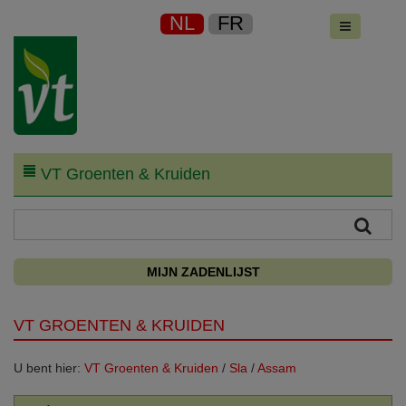
NL
FR
VT Groenten & Kruiden
MIJN ZADENLIJST
VT GROENTEN & KRUIDEN
U bent hier:
VT Groenten & Kruiden
/
Sla
/
Assam