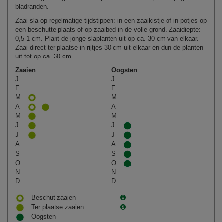
bladranden.
Zaai sla op regelmatige tijdstippen: in een zaaikistje of in potjes op
een beschutte plaats of op zaaibed in de volle grond. Zaaidiepte:
0,5-1 cm. Plant de jonge slaplanten uit op ca. 30 cm van elkaar.
Zaai direct ter plaatse in rijtjes 30 cm uit elkaar en dun de planten
uit tot op ca. 30 cm.
Zaaien
Oogsten
J
J
F
F
M
M
A
A
M
M
J
J
J
J
A
A
S
S
O
O
N
N
D
D
Beschut zaaien
Ter plaatse zaaien
Oogsten