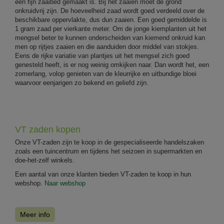
een fijn zaaibed gemaakt is. Bij het zaaien moet de grond
onkruidvrij zijn. De hoeveelheid zaad wordt goed verdeeld over de
beschikbare oppervlakte, dus dun zaaien. Een goed gemiddelde is
1 gram zaad per vierkante meter. Om de jonge kiemplanten uit het
mengsel beter te kunnen onderscheiden van kiemend onkruid kan
men op rijtjes zaaien en die aanduiden door middel van stokjes.
Eens de rijke variatie van plantjes uit het mengsel zich goed
genesteld heeft, is er nog weinig omkijken naar. Dan wordt het, een
zomerlang, volop genieten van de kleurrijke en uitbundige bloei
waarvoor eenjarigen zo bekend en geliefd zijn.
VT zaden kopen
Onze VT-zaden zijn te koop in de gespecialiseerde handelszaken
zoals een tuincentrum en tijdens het seizoen in supermarkten en
doe-het-zelf winkels.
Een aantal van onze klanten bieden VT-zaden te koop in hun
webshop.
Naar webshop
Meer info