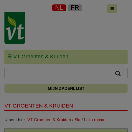
NL
FR
VT Groenten & Kruiden
MIJN ZADENLIJST
VT GROENTEN & KRUIDEN
U bent hier:
VT Groenten & Kruiden
/
Sla
/
Lollo rossa