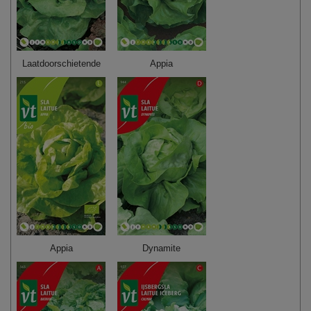
Laatdoorschietende
Appia
Appia
Dynamite