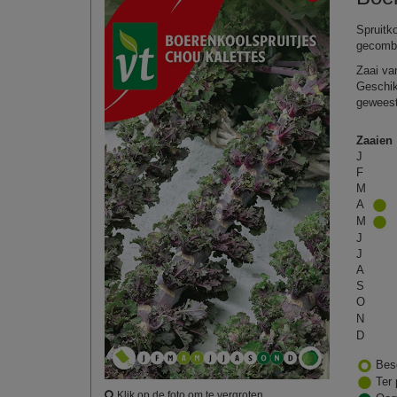
Spruitk
gecombi
Zaai van
Geschik
geweest
Zaaien
J
F
M
A
M
J
J
A
S
O
N
D
Bes
Ter 
Klik op de foto om te vergroten