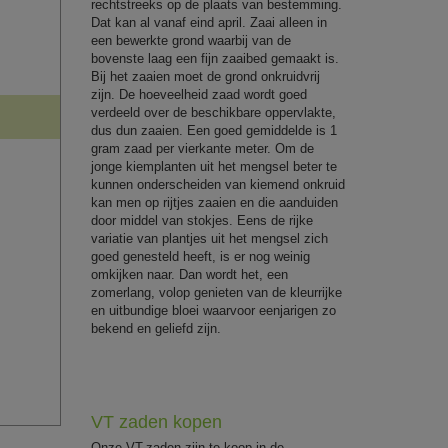
rechtstreeks op de plaats van bestemming.
Dat kan al vanaf eind april. Zaai alleen in
een bewerkte grond waarbij van de
bovenste laag een fijn zaaibed gemaakt is.
Bij het zaaien moet de grond onkruidvrij
zijn. De hoeveelheid zaad wordt goed
verdeeld over de beschikbare oppervlakte,
dus dun zaaien. Een goed gemiddelde is 1
gram zaad per vierkante meter. Om de
jonge kiemplanten uit het mengsel beter te
kunnen onderscheiden van kiemend onkruid
kan men op rijtjes zaaien en die aanduiden
door middel van stokjes. Eens de rijke
variatie van plantjes uit het mengsel zich
goed genesteld heeft, is er nog weinig
omkijken naar. Dan wordt het, een
zomerlang, volop genieten van de kleurrijke
en uitbundige bloei waarvoor eenjarigen zo
bekend en geliefd zijn.
VT zaden kopen
Onze VT-zaden zijn te koop in de