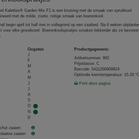
ool Kalettes® Garden Mix F1 is een kruising met de smaak van spruitkool
neerd met de milde, zoete, notige smaak van boerenkool.
af begin april tot half mei in vollegrond op een zaaibed. Na 6 weken uitplante
t voor elke grondsoort. Boerenkoolspruitjes smaken lekkerder als ze bevroren
.
Oogsten
Productgegevens:
J
Artikelnummer: 992
F
Prijsklasse: C
M
Barcode: 5411266909924
A
Optimale kiemtemperatuur: 15-20 °
M
J
Print deze pagina
J
A
S
O
N
D
chut zaaien
plaatse zaaien