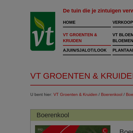
De tuin die je zintuigen ve
HOME
VERKOOP
VT GROENTEN &
VT BLOE
KRUIDEN
BLOEMEN
AJUIN/SJALOT/LOOK
PLANTAA
VT GROENTEN & KRUIDE
U bent hier:
VT Groenten & Kruiden
/
Boerenkool
/
Boe
Boerenkool
Boer