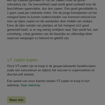
een fijn zaaibed gemaakt is. Bij het zaaien moet de grond
onkruidvrij zijn. De hoeveelheid zaad wordt goed verdeeld over de
beschikbare oppervlakte, dus dun zaaien. Een goed gemiddelde is
1 gram zaad per vierkante meter. Om de jonge kiemplanten uit het
mengsel beter te kunnen onderscheiden van kiemend onkruid kan
men op rijtjes zaaien en die aanduiden door middel van stokjes.
Eens de rijke variatie van plantjes uit het mengsel zich goed
genesteld heeft, is er nog weinig omkijken naar. Dan wordt het, een
zomerlang, volop genieten van de kleurrijke en uitbundige bloei
waarvoor eenjarigen zo bekend en geliefd zijn.
VT zaden kopen
Onze VT-zaden zijn te koop in de gespecialiseerde handelszaken
zoals een tuincentrum en tijdens het seizoen in supermarkten en
doe-het-zelf winkels.
Een aantal van onze klanten bieden VT-zaden te koop in hun
webshop.
Naar webshop
Meer info