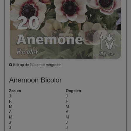
Klik op de foto om te vergroten
Anemoon Bicolor
Zaaien
Oogsten
J
J
F
F
M
M
A
A
M
M
J
J
J
J