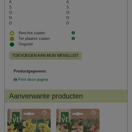
A
A
S
S
O
O
N
N
D
D
Beschut zaaien
Ter plaatse zaaien
Oogsten
TOEVOEGEN AAN MIJN WENSLIJST
Productgegevens:
Print deze pagina
Aanverwante producten