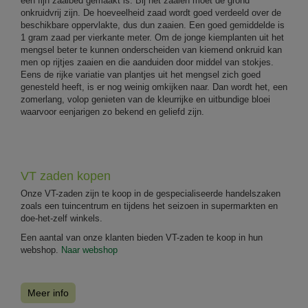
een fijn zaaibed gemaakt is. Bij het zaaien moet de grond
onkruidvrij zijn. De hoeveelheid zaad wordt goed verdeeld over de
beschikbare oppervlakte, dus dun zaaien. Een goed gemiddelde is
1 gram zaad per vierkante meter. Om de jonge kiemplanten uit het
mengsel beter te kunnen onderscheiden van kiemend onkruid kan
men op rijtjes zaaien en die aanduiden door middel van stokjes.
Eens de rijke variatie van plantjes uit het mengsel zich goed
genesteld heeft, is er nog weinig omkijken naar. Dan wordt het, een
zomerlang, volop genieten van de kleurrijke en uitbundige bloei
waarvoor eenjarigen zo bekend en geliefd zijn.
VT zaden kopen
Onze VT-zaden zijn te koop in de gespecialiseerde handelszaken
zoals een tuincentrum en tijdens het seizoen in supermarkten en
doe-het-zelf winkels.
Een aantal van onze klanten bieden VT-zaden te koop in hun
webshop.
Naar webshop
Meer info