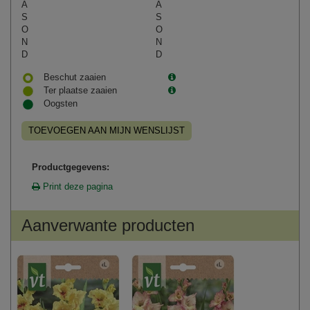
A
A
S
S
O
O
N
N
D
D
Beschut zaaien
Ter plaatse zaaien
Oogsten
TOEVOEGEN AAN MIJN WENSLIJST
Productgegevens:
Print deze pagina
Aanverwante producten