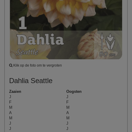
Klik op de foto om te vergroten
Dahlia Seattle
Zaaien
Oogsten
J
J
F
F
M
M
A
A
M
M
J
J
J
J