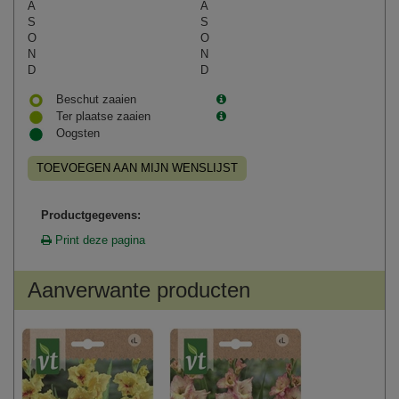
A
A
S
S
O
O
N
N
D
D
Beschut zaaien
Ter plaatse zaaien
Oogsten
TOEVOEGEN AAN MIJN WENSLIJST
Productgegevens:
Print deze pagina
Aanverwante producten