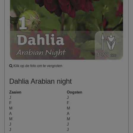
Klik op de foto om te vergroten
Dahlia Arabian night
Zaaien
Oogsten
J
J
F
F
M
M
A
A
M
M
J
J
J
J