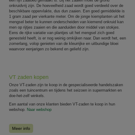
een fijn zaaibed gemaakt is. Bij het zaaien moet de grond
onkruidvrij zijn. De hoeveelheid zaad wordt goed verdeeld over de
beschikbare oppervlakte, dus dun zaaien. Een goed gemiddelde is
1 gram zaad per vierkante meter. Om de jonge kiemplanten uit het
mengsel beter te kunnen onderscheiden van kiemend onkruid kan
men op rijtjes zaaien en die aanduiden door middel van stokjes.
Eens de rijke variatie van plantjes uit het mengsel zich goed
genesteld heeft, is er nog weinig omkijken naar. Dan wordt het, een
zomerlang, volop genieten van de kleurrijke en uitbundige bloei
waarvoor eenjarigen zo bekend en geliefd zijn.
VT zaden kopen
Onze VT-zaden zijn te koop in de gespecialiseerde handelszaken
zoals een tuincentrum en tijdens het seizoen in supermarkten en
doe-het-zelf winkels.
Een aantal van onze klanten bieden VT-zaden te koop in hun
webshop.
Naar webshop
Meer info