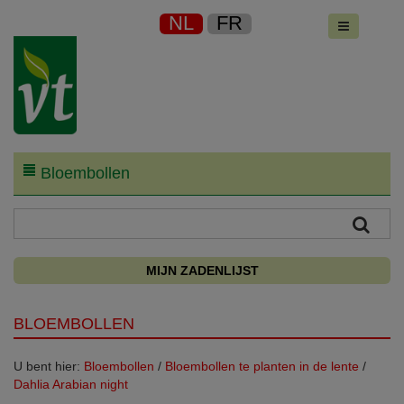
NL
FR
Bloembollen
MIJN ZADENLIJST
BLOEMBOLLEN
U bent hier:
Bloembollen
/
Bloembollen te planten in de lente
/
Dahlia Arabian night