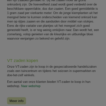
een fijn zaaibed gemaakt is. Bij het zaaien moet de grond
onkruidvrij zijn. De hoeveelheid zaad wordt goed verdeeld over de
beschikbare oppervlakte, dus dun zaaien. Een goed gemiddelde is
1 gram zaad per vierkante meter. Om de jonge kiemplanten uit het
mengsel beter te kunnen onderscheiden van kiemend onkruid kan
men op rijtjes zaaien en die aanduiden door middel van stokjes.
Eens de rijke variatie van plantjes uit het mengsel zich goed
genesteld heeft, is er nog weinig omkijken naar. Dan wordt het, een
zomerlang, volop genieten van de kleurrijke en uitbundige bloei
waarvoor eenjarigen zo bekend en geliefd zijn.
VT zaden kopen
Onze VT-zaden zijn te koop in de gespecialiseerde handelszaken
zoals een tuincentrum en tijdens het seizoen in supermarkten en
doe-het-zelf winkels.
Een aantal van onze klanten bieden VT-zaden te koop in hun
webshop.
Naar webshop
Meer info