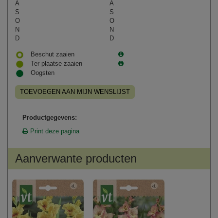
A
A
S
S
O
O
N
N
D
D
Beschut zaaien
Ter plaatse zaaien
Oogsten
TOEVOEGEN AAN MIJN WENSLIJST
Productgegevens:
Print deze pagina
Aanverwante producten