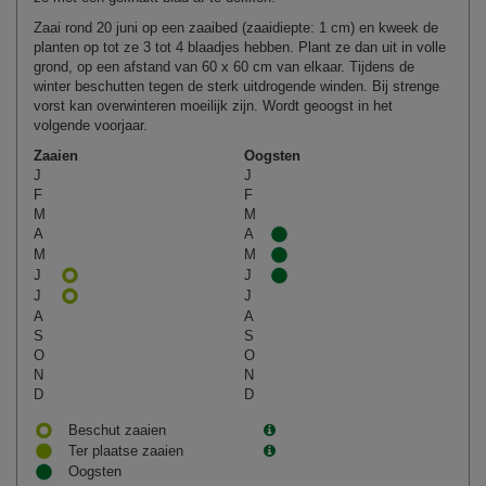
Zaai rond 20 juni op een zaaibed (zaaidiepte: 1 cm) en kweek de
planten op tot ze 3 tot 4 blaadjes hebben. Plant ze dan uit in volle
grond, op een afstand van 60 x 60 cm van elkaar. Tijdens de
winter beschutten tegen de sterk uitdrogende winden. Bij strenge
vorst kan overwinteren moeilijk zijn. Wordt geoogst in het
volgende voorjaar.
Zaaien
Oogsten
J
J
F
F
M
M
A
A
M
M
J
J
J
J
A
A
S
S
O
O
N
N
D
D
Beschut zaaien
Ter plaatse zaaien
Oogsten