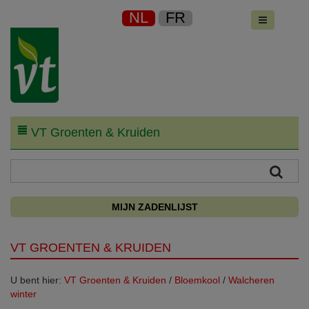
NL
FR
VT Groenten & Kruiden
MIJN ZADENLIJST
VT GROENTEN & KRUIDEN
U bent hier:
VT Groenten & Kruiden
/
Bloemkool
/
Walcheren
winter