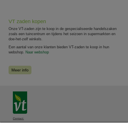
VT zaden kopen
Onze VT-zaden zijn te koop in de gespecialiseerde handelszaken
zoals een tuincentrum en tijdens het seizoen in supermarkten en
doe-het-zelf winkels.
Een aantal van onze klanten bieden VT-zaden te koop in hun
webshop.
Naar webshop
Meer info
Contact:
VT, Diksmuidsesteenweg 339, 8800 Roeselare, België