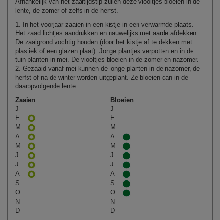
Afhankelijk van het zaaitijdstip zullen deze viooltjes bloeien in de
lente, de zomer of zelfs in de herfst.
1. In het voorjaar zaaien in een kistje in een verwarmde plaats.
Het zaad lichtjes aandrukken en nauwelijks met aarde afdekken.
De zaaigrond vochtig houden (door het kistje af te dekken met
plastiek of een glazen plaat). Jonge plantjes verpotten en in de
tuin planten in mei. De viooltjes bloeien in de zomer en nazomer.
2. Gezaaid vanaf mei kunnen de jonge planten in de nazomer, de
herfst of na de winter worden uitgeplant. Ze bloeien dan in de
daaropvolgende lente.
Zaaien
Bloeien
J
J
F
F
M
M
A
A
M
M
J
J
J
J
A
A
S
S
O
O
N
N
D
D