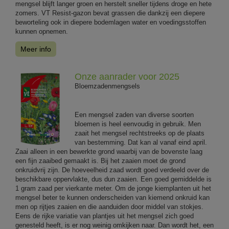
mengsel blijft langer groen en herstelt sneller tijdens droge en hete
zomers. VT Resist-gazon bevat grassen die dankzij een diepere
beworteling ook in diepere bodemlagen water en voedingsstoffen
kunnen opnemen.
Meer info
Onze aanrader voor 2025
Bloemzadenmengsels
Een mengsel zaden van diverse soorten
bloemen is heel eenvoudig in gebruik. Men
zaait het mengsel rechtstreeks op de plaats
van bestemming. Dat kan al vanaf eind april.
Zaai alleen in een bewerkte grond waarbij van de bovenste laag
een fijn zaaibed gemaakt is. Bij het zaaien moet de grond
onkruidvrij zijn. De hoeveelheid zaad wordt goed verdeeld over de
beschikbare oppervlakte, dus dun zaaien. Een goed gemiddelde is
1 gram zaad per vierkante meter. Om de jonge kiemplanten uit het
mengsel beter te kunnen onderscheiden van kiemend onkruid kan
men op rijtjes zaaien en die aanduiden door middel van stokjes.
Eens de rijke variatie van plantjes uit het mengsel zich goed
genesteld heeft, is er nog weinig omkijken naar. Dan wordt het, een