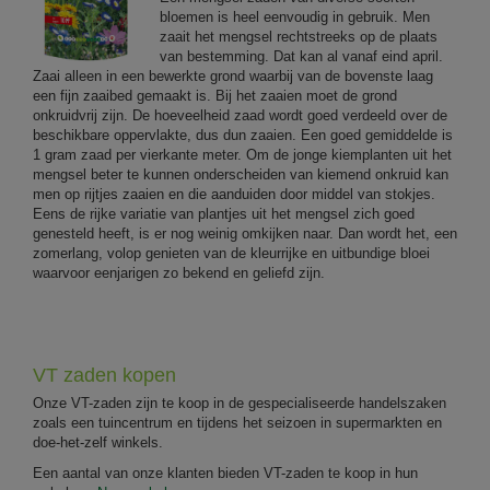
bloemen is heel eenvoudig in gebruik. Men
zaait het mengsel rechtstreeks op de plaats
van bestemming. Dat kan al vanaf eind april.
Zaai alleen in een bewerkte grond waarbij van de bovenste laag
een fijn zaaibed gemaakt is. Bij het zaaien moet de grond
onkruidvrij zijn. De hoeveelheid zaad wordt goed verdeeld over de
beschikbare oppervlakte, dus dun zaaien. Een goed gemiddelde is
1 gram zaad per vierkante meter. Om de jonge kiemplanten uit het
mengsel beter te kunnen onderscheiden van kiemend onkruid kan
men op rijtjes zaaien en die aanduiden door middel van stokjes.
Eens de rijke variatie van plantjes uit het mengsel zich goed
genesteld heeft, is er nog weinig omkijken naar. Dan wordt het, een
zomerlang, volop genieten van de kleurrijke en uitbundige bloei
waarvoor eenjarigen zo bekend en geliefd zijn.
VT zaden kopen
Onze VT-zaden zijn te koop in de gespecialiseerde handelszaken
zoals een tuincentrum en tijdens het seizoen in supermarkten en
doe-het-zelf winkels.
Een aantal van onze klanten bieden VT-zaden te koop in hun