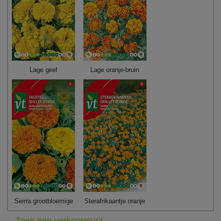
Lage geel
Lage oranje-bruin
Sierra grootbloemige
Sterafrikaantje oranje
Zoek een verkooppunt