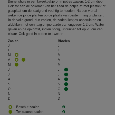
Binnenshuis in een kweekbakje of in potjes zaaien, 1-2 cm diep.
Dek tot aan de opkomst van het zaad de potjes af met plastiek of
glasplaat om de zaaigrond vochtig te houden. Na een viertal
weken de jonge planten op de plaats van bestemming uitplanten.
In de volle grond: dun zaaien, de zaden lichtjes aandrukken en
afdekken met een laagje fijne aarde van ongeveer 1-2 cm. Water
geven en na opkomst, indien nodig, uitdunnen tot op 20 cm van
elkaar. Ook goed in potten te kweken.
Zaaien
Bloeien
J
J
F
F
M
M
A
A
M
M
J
J
J
J
A
A
S
S
O
O
N
N
D
D
Beschut zaaien
Ter plaatse zaaien