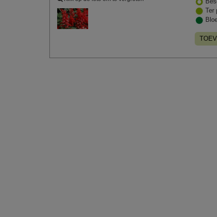
Bes
Ter 
Blo
TOEV