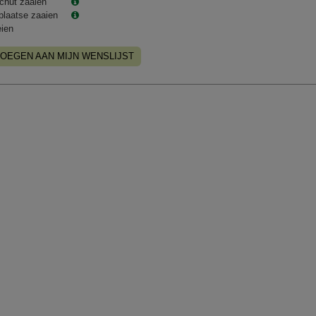
chut zaaien
plaatse zaaien
eien
OEGEN AAN MIJN WENSLIJST