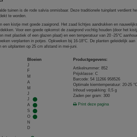
alde tuinen is de rode salvia onmisbaar. Deze traditionele tuinplant verdient h
tdekt te worden.
in een kistje met goede zaaigrond. Het zaad lichtjes aandrukken en nauwelijk
fdekken. Voor een goede opkomst de zaaigrond vochtig houden (door het kistj
en met plastiek of een glazen plaat) en een temperatuur van 20 -25°C aanhou
weken verplanten in potjes. Opkweken bij 16-18°C. De planten geleidelijk aan
n en uitplanten op 25 cm afstand in mei-juni.
Bloeien
Productgegevens:
J
Artikelnummer: 852
F
Prijsklasse: C
M
Barcode: 54 11266 958526
A
Optimale kiemtemperatuur: 20-25 °
M
Inhoud verpakking: 0,5 g
J
Zaden per gram: 300
J
Print deze pagina
A
S
O
N
D