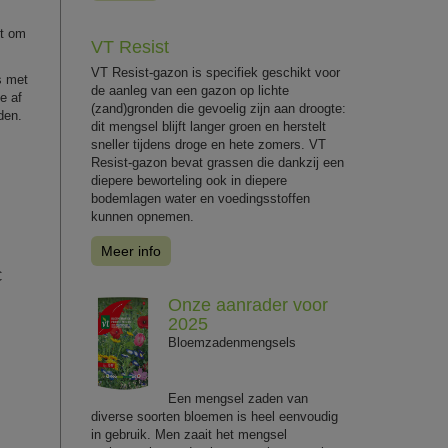
et om
VT Resist
VT Resist-gazon is specifiek geschikt voor
s met
de aanleg van een gazon op lichte
e af
(zand)gronden die gevoelig zijn aan droogte:
den.
dit mengsel blijft langer groen en herstelt
sneller tijdens droge en hete zomers. VT
Resist-gazon bevat grassen die dankzij een
diepere beworteling ook in diepere
bodemlagen water en voedingsstoffen
kunnen opnemen.
Meer info
C
Onze aanrader voor
2025
Bloemzadenmengsels
Een mengsel zaden van
diverse soorten bloemen is heel eenvoudig
in gebruik. Men zaait het mengsel