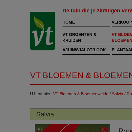
De tuin die je zintuigen ve
HOME
VERKOOP
VT GROENTEN &
VT BLOE
KRUIDEN
BLOEMEN
AJUIN/SJALOT/LOOK
PLANTAA
VT BLOEMEN & BLOEME
U bent hier:
VT Bloemen & Bloemenweide
/
Salvia
/
Ro
Salvia
Roo