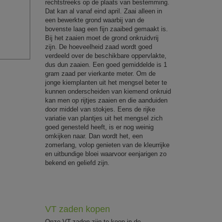
rechtstreeks op de plaats van bestemming.
Dat kan al vanaf eind april. Zaai alleen in
een bewerkte grond waarbij van de
bovenste laag een fijn zaaibed gemaakt is.
Bij het zaaien moet de grond onkruidvrij
zijn. De hoeveelheid zaad wordt goed
verdeeld over de beschikbare oppervlakte,
dus dun zaaien. Een goed gemiddelde is 1
gram zaad per vierkante meter. Om de
jonge kiemplanten uit het mengsel beter te
kunnen onderscheiden van kiemend onkruid
kan men op rijtjes zaaien en die aanduiden
door middel van stokjes. Eens de rijke
variatie van plantjes uit het mengsel zich
goed genesteld heeft, is er nog weinig
omkijken naar. Dan wordt het, een
zomerlang, volop genieten van de kleurrijke
en uitbundige bloei waarvoor eenjarigen zo
bekend en geliefd zijn.
VT zaden kopen
Onze VT-zaden zijn te koop in de