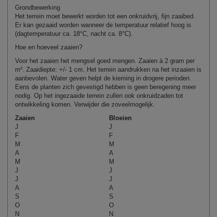
Grondbewerking
Het terrein moet bewerkt worden tot een onkruidvrij, fijn zaaibed.
Er kan gezaaid worden wanneer de temperatuur relatief hoog is
(dagtemperatuur ca. 18°C, nacht ca. 8°C).
Hoe en hoeveel zaaien?
Voor het zaaien het mengsel goed mengen. Zaaien à
2
gram per
m². Zaaidiepte: +/- 1 cm. Het terrein aandrukken na het inzaaien is
aanbevolen. Water geven helpt de kieming in drogere perioden.
Eens de planten zich gevestigd hebben is geen beregening meer
nodig. Op het ingezaaide terrein zullen ook onkruidzaden tot
ontwikkeling komen.
Verwijder
die
zoveel
mogelijk
.
Zaaien
Bloeien
J
J
F
F
M
M
A
A
M
M
J
J
J
J
A
A
S
S
O
O
N
N