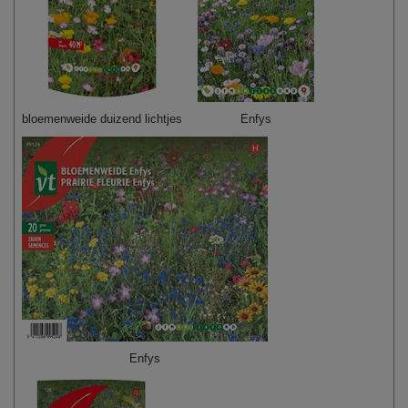
bloemenweide duizend lichtjes
Enfys
Enfys