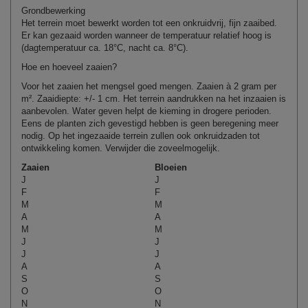
Grondbewerking
Het terrein moet bewerkt worden tot een onkruidvrij, fijn zaaibed.
Er kan gezaaid worden wanneer de temperatuur relatief hoog is
(dagtemperatuur ca. 18°C, nacht ca. 8°C).
Hoe en hoeveel zaaien?
Voor het zaaien het mengsel goed mengen. Zaaien à
2
gram per
m². Zaaidiepte: +/- 1 cm. Het terrein aandrukken na het inzaaien is
aanbevolen. Water geven helpt de kieming in drogere perioden.
Eens de planten zich gevestigd hebben is geen beregening meer
nodig. Op het ingezaaide terrein zullen ook onkruidzaden tot
ontwikkeling komen.
Verwijder
die
zoveel
mogelijk
.
Zaaien
Bloeien
J
J
F
F
M
M
A
A
M
M
J
J
J
J
A
A
S
S
O
O
N
N