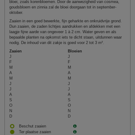
bloei, zoals korenbloemen. Door de aanwezigheid van cosmea,
goudsbloem en zinnia zal de bloei doorgaan tot in september-
oktober.
Zaaien in een goed bewerkte, fijn geharkte en onkruidvrije grond.
Dun zaaien, de zaden lichtjes aandrukken en afdekken met een
laagje fijne aarde van ongeveer 1 à 2 cm. Water geven en als
bepaalde planten na opkomst iets te dicht staan, uitdunnen waar
nodig. De inhoud van dit zakje is goed voor 2 tot 3 m².
Zaaien
Bloeien
J
J
F
F
M
M
A
A
M
M
J
J
J
J
A
A
S
S
O
O
N
N
D
D
Beschut zaaien
Ter plaatse zaaien