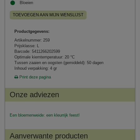
Bloeien
TOEVOEGEN AAN MIJN WENSLIJST
Productgegevens:
Artikelnummer: 259
Prijsklasse: L
Barcode: 5411266202599
Optimale kiemtemperatuur: 20 °C
Tussen zaaien en oogsten (gemiddeld): 50 dagen
Inhoud verpakking: 4 gr
Print deze pagina
Onze adviezen
Een bloemenweide: een kleurrijk feest!
Aanverwante producten