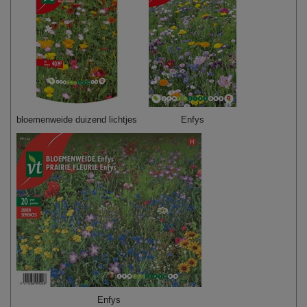
bloemenweide duizend lichtjes
Enfys
Enfys