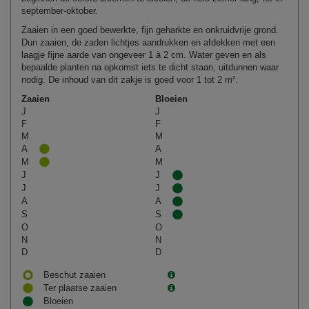
september‑oktober.
Zaaien in een goed bewerkte, fijn geharkte en onkruidvrije grond.
Dun zaaien, de zaden lichtjes aandrukken en afdekken met een
laagje fijne aarde van ongeveer 1 à 2 cm. Water geven en als
bepaalde planten na opkomst iets te dicht staan, uitdunnen waar
nodig. De inhoud van dit zakje is goed voor 1 tot 2 m².
Zaaien
Bloeien
J
J
F
F
M
M
A
A
M
M
J
J
J
J
A
A
S
S
O
O
N
N
D
D
Beschut zaaien
Ter plaatse zaaien
Bloeien